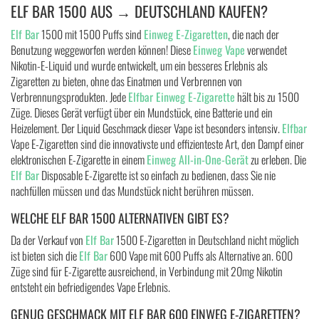
ELF BAR 1500 AUS → DEUTSCHLAND KAUFEN?
Elf Bar
1500 mit 1500 Puffs sind
Einweg E-Zigaretten
, die nach der
Benutzung weggeworfen werden können! Diese
Einweg Vape
verwendet
Nikotin-E-Liquid und wurde entwickelt, um ein besseres Erlebnis als
Zigaretten zu bieten, ohne das Einatmen und Verbrennen von
Verbrennungsprodukten. Jede
Elfbar
Einweg E-Zigarette
hält bis zu 1500
Züge. Dieses Gerät verfügt über ein Mundstück, eine Batterie und ein
Heizelement. Der Liquid Geschmack dieser Vape ist besonders intensiv.
Elfbar
Vape E-Zigaretten sind die innovativste und effizienteste Art, den Dampf einer
elektronischen E-Zigarette in einem
Einweg All-in-One-Gerät
zu erleben. Die
Elf Bar
Disposable E-Zigarette ist so einfach zu bedienen, dass Sie nie
nachfüllen müssen und das Mundstück nicht berühren müssen.
WELCHE ELF BAR 1500 ALTERNATIVEN GIBT ES?
Da der Verkauf von
Elf Bar
1500 E-Zigaretten in Deutschland nicht möglich
ist bieten sich die
Elf Bar
600 Vape mit 600 Puffs als Alternative an. 600
Züge sind für E-Zigarette ausreichend, in Verbindung mit 20mg Nikotin
entsteht ein befriedigendes Vape Erlebnis.
GENUG GESCHMACK MIT ELF BAR 600 EINWEG E-ZIGARETTEN?