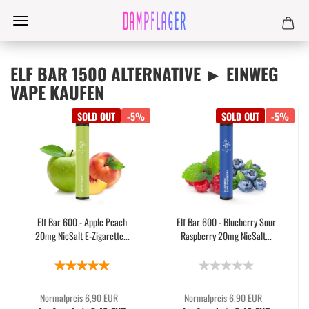
ELF BAR 1500 ALTERNATIVE ► EINWEG
VAPE KAUFEN
SOLD OUT
-5%
SOLD OUT
-5%
Elf Bar 600 - Apple Peach
Elf Bar 600 - Blueberry Sour
20mg NicSalt E-Zigarette...
Raspberry 20mg NicSalt...
Normalpreis 6,90 EUR
Normalpreis 6,90 EUR