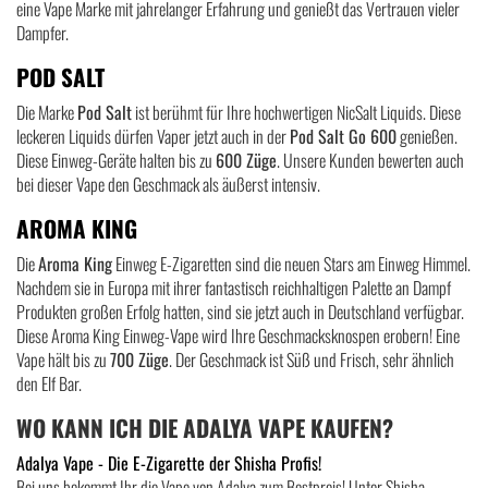
eine Vape Marke mit jahrelanger Erfahrung und genießt das Vertrauen vieler
Dampfer.
POD SALT
Die Marke
Pod Salt
ist berühmt für Ihre hochwertigen NicSalt Liquids. Diese
leckeren Liquids dürfen Vaper jetzt auch in der
Pod Salt Go 600
genießen.
Diese Einweg-Geräte halten bis zu
600 Züge
. Unsere Kunden bewerten auch
bei dieser Vape den Geschmack als äußerst intensiv.
AROMA KING
Die
Aroma King
Einweg E-Zigaretten sind die neuen Stars am Einweg Himmel.
Nachdem sie in Europa mit ihrer fantastisch reichhaltigen Palette an Dampf
Produkten großen Erfolg hatten, sind sie jetzt auch in Deutschland verfügbar.
Diese Aroma King Einweg-Vape wird Ihre Geschmacksknospen erobern! Eine
Vape hält bis zu
700 Züge
. Der Geschmack ist Süß und Frisch, sehr ähnlich
den Elf Bar.
WO KANN ICH DIE ADALYA VAPE KAUFEN?
Adalya Vape - Die E-Zigarette der Shisha Profis!
Bei uns bekommt Ihr die Vape von Adalya zum Bestpreis! Unter Shisha