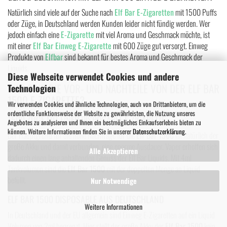
Natürlich sind viele auf der Suche nach
Elf Bar E-Zigaretten
mit 1500 Puffs
oder Züge, in Deutschland werden Kunden leider nicht fündig werden. Wer
jedoch einfach eine
E-Zigarette
mit viel Aroma und Geschmack möchte, ist
mit einer
Elf Bar Einweg E-Zigarette
mit 600 Züge gut versorgt. Einweg
Produkte von
Elfbar
sind bekannt für bestes Aroma und Geschmack der
Liquids.
Diese Webseite verwendet Cookies und andere
WAS SIND DIE VOR- UND NACHTEILE VON DER ELF BAR
Technologien
1500 E-ZIGARETTE?
Wir verwenden Cookies und ähnliche Technologien, auch von Drittanbietern, um die
ordentliche Funktionsweise der Website zu gewährleisten, die Nutzung unseres
1500 ZÜGE MIT EINER DISPOSABLE E-ZIGARETTE
Angebotes zu analysieren und Ihnen ein bestmögliches Einkaufserlebnis bieten zu
können. Weitere Informationen finden Sie in unserer
Datenschutzerklärung
.
Der Hauptgrund für die hohe Nachfrage für die
Elf Bar 1500
ist natürlich der
große Akku und damit verbunden, eine enorme Ausdauer. Vaper erhoffen sich
Alle Akzeptieren
dadurch einen lang anhaltenden Genuss der Elf Bar Liquids. Mit 4ml
Tankvolumen sind die
Elf Bar 1500
mit der doppelten Menge an Liquid
befüllt.
Nur Notwendige
ELF BAR 1500 DISPOSABLE AUS DEUTSCHLAND
Weitere Informationen
In Deutschland und der EU allgemein sind Einweg E-Zigaretten auf ein Liquid
Volumen von 2ml begrenzt. Hier stellt der große Akku der
Elf Bar 1500
kein