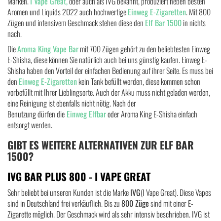
Marken.
I V
ape Great,
oder auch als IVG bekannt, produziert neben besten
Aromen und Liquids 2022 auch hochwertige
Einweg E-Zigaretten
. Mit 800
Zügen und intensivem Geschmack stehen diese den
Elf Bar 1500
in nichts
nach.
Die
Aroma King Vape Bar
mit 700 Zügen gehört zu den beliebtesten Einweg
E-Shisha, diese können Sie natürlich auch bei uns günstig kaufen. Einweg E-
Shisha haben den Vorteil der einfachen Bedienung auf ihrer Seite. Es muss bei
den
Einweg E-Zigaretten
kein Tank befüllt werden, diese kommen schon
vorbefüllt mit Ihrer Lieblingsorte. Auch der Akku muss nicht geladen werden,
eine Reinigung ist ebenfalls nicht nötig. Nach der
Benutzung dürfen die
Einweg Elfbar
oder Aroma King E-Shisha einfach
entsorgt werden.
GIBT ES WEITERE ALTERNATIVEN ZUR ELF BAR
1500?
IVG BAR PLUS 800 - I VAPE GREAT
Sehr beliebt bei unseren Kunden ist die Marke
IVG
(I Vape Great). Diese Vapes
sind in Deutschland frei verkäuflich. Bis zu
800 Züge
sind mit einer E-
Zigarette möglich. Der Geschmack wird als sehr intensiv beschrieben. IVG ist