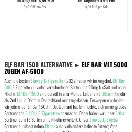
Im Angebot: 6,49 EUR
Im Angebot: 4,99 EUR
6,49 EUR pro Stk.
4,99 EUR pro Stk.
ELF BAR 1500 ALTERNATIVE ►
ELF BAR MIT 5000
ZÜGEN AF-5000
Auch die besten
Einweg E-Zigaretten
2022 haben wir im Angebot.
Elf Bar
600
E-Zigaretten in vielen verschiedenen Sorten, mit 20mg NicSalt und ohne
Nikotin.
Elf Bar 1500
sind derzeit in aller Munde. Leider sind
Elfbar
mit mehr
als 2ml Liquid Depot in Deutschland nicht zugelassen. Deswegen empfehlen
wir jedem, der Elf Bar 1500 in Deutschland kaufen möchte, sich unser großes
Sortiment an
Elf Bar E-Zigaretten
anzusehen. Dabei haben wir unser
Elfbar
Sortiment um 13 Sorten ohne Nikotin erweitert. Unser
Einweg E-Shisha
Sortiment umfasst neben
Elfbar
auch viele andere beliebte Einweg Vape