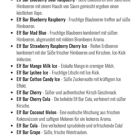
Himbeeren mit einem Hauch von Säure gemischt ergeben einen
köstlichen Vape.
Elf Bar Blueberry Raspberry
- Fruchtige Blaubeeren treffen auf süße
Himbeeren.
Elf Bar Mad Blue
- Fruchtige Blaubeere kombiniert mit süßen
Himbeeren, abgerundet mit mildem Brombeere Aroma.
Elf Bar Strawberry Raspberry Cherry Ice
- Reifen Erdbeeren
kombiniert mit der Süße frischer Himbeeren und Kirschen, Ice-Kick
inklusive.
Elf Bar Mango Milk Ice
- Eiskalte Mango in cremiger Milch.
Elf Bar Lychee Ice
- Fruchtige Litschi mit Ice-Kick.
Elf Bar Cotton Candy Ice
- Süße Zuckerwatte mit kräftigem Ice
Effekt.
Elf Bar Cherry
- Süßer und authentischer Kirsch Geschmack.
Elf Bar Cherry Cola
- Die beliebte Elf Bar Cola, verfeinert mit süßer
Kirsche.
Elf Bar Coconut Melon
- Eine exotische Mischung aus frischen
Kokosnüssen und saftigen Melonen für ein leckeres Aroma.
Elf Bar Cola
- Eine verlockend sprudelnde und erfrischende Cola!
Elf Bar Grape
- Süße, frische Weintrauben.