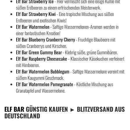
Elf Bar Strawberry Ice
- Hier vermischt sich eine eisige Kühle mit
süßen Erdbeeren zu einem erfrischenden Meisterwerk.
Elf Bar Strawberry Kiwi
- Eine tropische Mischung aus süßen
Erdbeeren und exotischen Kiwis!
Elf Bar Watermelon
- Saftige Wassermelonen-Aromen werden in
einer fantastischen Kreation!
Elf Bar Blueberry Cranberry Cherry
- Fruchtige Blaubeere mit
süßen Cranberrys und Kirschen.
Elf Bar Green Gummy Bear
- Klebrig süße, grüne Gummibären.
Elf Bar Raspberry Cheesecake
- Klassischer Käsekuchen verfeinert
mit Himbeeren.
Elf Bar Watermelon Bubblegum
- Saftige Wassermelone vereint mit
süßem Kaugummi Geschmack.
Elf Bar Watermelon Pomegranate
- Köstliche Mischung aus
Granatapfel und Wassermelone.
ELF BAR
GÜNSTIG KAUFEN ► BLITZVERSAND AUS
DEUTSCHLAND