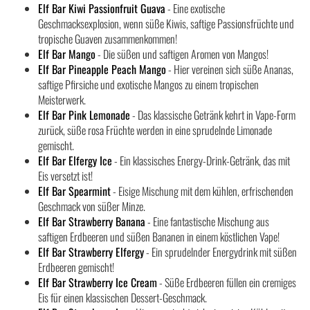
Elf Bar Kiwi Passionfruit Guava
- Eine exotische
Geschmacksexplosion, wenn süße Kiwis, saftige Passionsfrüchte und
tropische Guaven zusammenkommen!
Elf Bar Mango
- Die süßen und saftigen Aromen von Mangos!
Elf Bar Pineapple Peach Mango
- Hier vereinen sich süße Ananas,
saftige Pfirsiche und exotische Mangos zu einem tropischen
Meisterwerk.
Elf Bar Pink Lemonade
- Das klassische Getränk kehrt in Vape-Form
zurück, süße rosa Früchte werden in eine sprudelnde Limonade
gemischt.
Elf Bar Elfergy Ice
- Ein klassisches Energy-Drink-Getränk, das mit
Eis versetzt ist!
Elf Bar Spearmint
- Eisige Mischung mit dem kühlen, erfrischenden
Geschmack von süßer Minze.
Elf Bar Strawberry Banana
- Eine fantastische Mischung aus
saftigen Erdbeeren und süßen Bananen in einem köstlichen Vape!
Elf Bar Strawberry Elfergy
- Ein sprudelnder Energydrink mit süßen
Erdbeeren gemischt!
Elf Bar Strawberry Ice Cream
- Süße Erdbeeren füllen ein cremiges
Eis für einen klassischen Dessert-Geschmack.