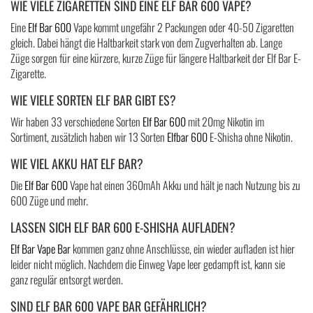
WIE VIELE ZIGARETTEN SIND EINE ELF BAR 600 VAPE?
Eine
Elf Bar 600
Vape kommt ungefähr 2 Packungen oder 40-50 Zigaretten
gleich. Dabei hängt die Haltbarkeit stark von dem Zugverhalten ab. Lange
Züge sorgen für eine kürzere, kurze Züge für längere Haltbarkeit der Elf Bar E-
Zigarette.
WIE VIELE SORTEN ELF BAR GIBT ES?
Wir haben 33 verschiedene Sorten
Elf Bar 600
mit 20mg Nikotin im
Sortiment, zusätzlich haben wir 13 Sorten
Elfbar 600
E-Shisha ohne Nikotin.
WIE VIEL AKKU HAT ELF BAR?
Die
Elf Bar 600
Vape hat einen 360mAh Akku und hält je nach Nutzung bis zu
600 Züge und mehr.
LASSEN SICH ELF BAR 600 E-SHISHA AUFLADEN?
Elf Bar Vape Bar
kommen ganz ohne Anschlüsse, ein wieder aufladen ist hier
leider nicht möglich. Nachdem die Einweg Vape leer gedampft ist, kann sie
ganz regulär entsorgt werden.
SIND ELF BAR 600 VAPE BAR GEFÄHRLICH?