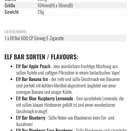
Größe
104mm(H) x 16mm(B)
Gewicht
28g
LIEFERUMFANG
1 x Elf Bar 600 CP Einweg E-Zigarette
ELF BAR SORTEN / FLAVOURS:
Elf Bar Apple Peach
- eine wunderbare fruchtige Mischung aus
süßen Äpfeln und saftigen Pfirsichen in einem fantastischen Vape!
Elf Bar Banana Ice
- der reife und süße Geschmack von Bananen
sind perfekt mit kühlem Menthol abgestimmt, begleitet von einer
cremigen Banane und eisiger Kühle.
Elf Bar Blue Raspberry Lemonade
- Eine sprudelnde Limonade, die
mit süßen blauen Himbeeren gefüllt ist und einen wunderbaren
Geschmack erzeugt!
Elf Bar Blueberry
- Süße Noten von Blaubeeren beim Ein- und
Ausatmen!
Elf Bar Blueberry Sour Raspberry
- Süße Blaubeeren und säuerliche