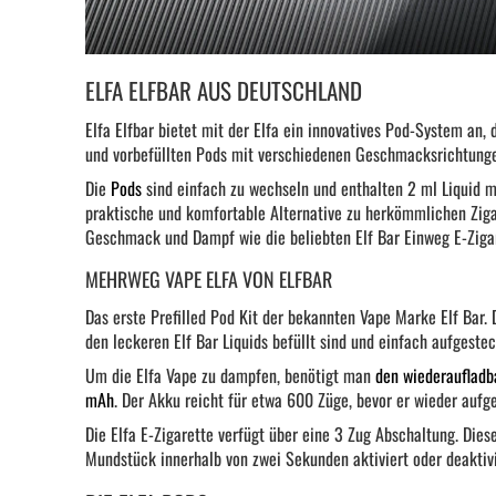
ELFA ELFBAR AUS DEUTSCHLAND
Elfa Elfbar bietet mit der Elfa ein innovatives Pod-System an
und vorbefüllten Pods mit verschiedenen Geschmacksrichtunge
Die
Pods
sind einfach zu wechseln und enthalten 2 ml Liquid mi
praktische und komfortable Alternative zu herkömmlichen Zigar
Geschmack und Dampf wie die beliebten Elf Bar Einweg E-Zigar
MEHRWEG VAPE ELFA VON ELFBAR
Das erste Prefilled Pod Kit der bekannten Vape Marke Elf Bar.
den leckeren Elf Bar Liquids befüllt sind und einfach aufgeste
Um die Elfa Vape zu dampfen, benötigt man
den wiederaufladb
mAh
. Der Akku reicht für etwa 600 Züge, bevor er wieder auf
Die Elfa E-Zigarette verfügt über eine 3 Zug Abschaltung. Die
Mundstück innerhalb von zwei Sekunden aktiviert oder deaktiv