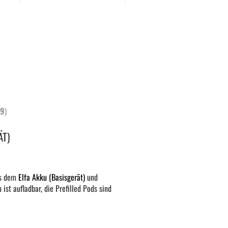
9
)
ÄT)
us dem
Elfa Akku (Basisgerät)
und
st aufladbar, die Prefilled Pods sind