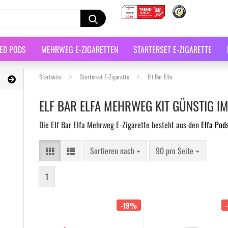
LED PODS
MEHRWEG E-ZIGARETTEN
STARTERSET E-ZIGARETTE
»
»
Startseite
Starterset E-Zigarette
Elf Bar Elfa
ELF BAR ELFA MEHRWEG KIT GÜNSTIG I
Die Elf Bar Elfa Mehrweg E-Zigarette besteht aus den
Elfa Pod
Sortieren nach
90 pro Seite
1
-19%