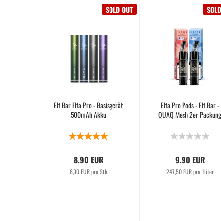
SOLD OUT
SOLD
Elf Bar Elfa Pro - Basisgerät
Elfa Pro Pods - Elf Bar -
500mAh Akku
QUAQ Mesh 2er Packun
8,90 EUR
9,90 EUR
8,90 EUR pro Stk.
247,50 EUR pro 1liter