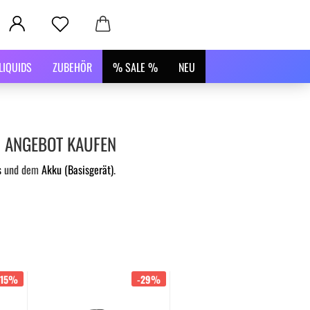
LIQUIDS
ZUBEHÖR
% SALE %
NEU
M ANGEBOT KAUFEN
s
und dem
Akku (Basisgerät)
.
-15%
-29%