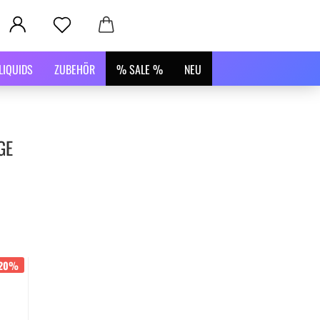
LIQUIDS
ZUBEHÖR
% SALE %
NEU
GE
-20%