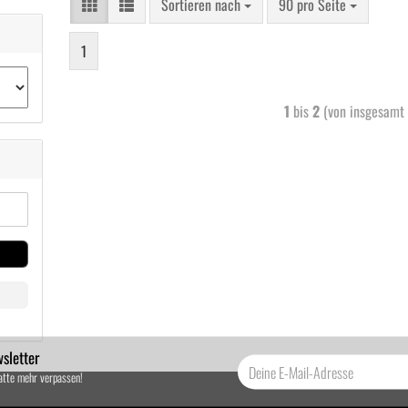
Sortieren nach
90 pro Seite
1
1
bis
2
(von insgesamt
sletter
atte mehr verpassen!