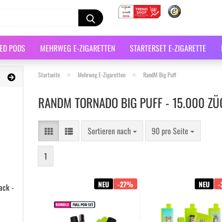
LED PODS
MEHRWEG E-ZIGARETTEN
STARTERSET E-ZIGARETTE
»
»
Startseite
Mehrweg E-Zigaretten
RandM Big Puff
RANDM TORNADO BIG PUFF - 15.000 ZÜ
Sortieren nach
90 pro Seite
1
NEU
-27%
NEU
ack -