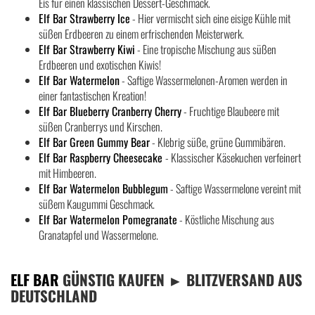
Eis für einen klassischen Dessert-Geschmack.
Elf Bar Strawberry Ice
- Hier vermischt sich eine eisige Kühle mit
süßen Erdbeeren zu einem erfrischenden Meisterwerk.
Elf Bar Strawberry Kiwi
- Eine tropische Mischung aus süßen
Erdbeeren und exotischen Kiwis!
Elf Bar Watermelon
- Saftige Wassermelonen-Aromen werden in
einer fantastischen Kreation!
Elf Bar Blueberry Cranberry Cherry
- Fruchtige Blaubeere mit
süßen Cranberrys und Kirschen.
Elf Bar Green Gummy Bear
- Klebrig süße, grüne Gummibären.
Elf Bar Raspberry Cheesecake
- Klassischer Käsekuchen verfeinert
mit Himbeeren.
Elf Bar Watermelon Bubblegum
- Saftige Wassermelone vereint mit
süßem Kaugummi Geschmack.
Elf Bar Watermelon Pomegranate
- Köstliche Mischung aus
Granatapfel und Wassermelone.
ELF BAR
GÜNSTIG KAUFEN ► BLITZVERSAND AUS
DEUTSCHLAND