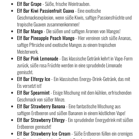
Elf Bar Grape
- Süße, frische Weintrauben.
Elf Bar Kiwi Passionfruit Guava
- Eine exotische
Geschmacksexplosion, wenn süße Kiwis, saftige Passionsfrüchte und
tropische Guaven zusammenkommen!
Elf Bar Mango
- Die süßen und saftigen Aromen von Mangos!
Elf Bar Pineapple Peach Mango
- Hier vereinen sich süße Ananas,
saftige Pfirsiche und exotische Mangos zu einem tropischen
Meisterwerk.
Elf Bar Pink Lemonade
- Das klassische Getränk kehrt in Vape-Form
zurück, süße rosa Früchte werden in eine sprudelnde Limonade
gemischt.
Elf Bar Elfergy Ice
- Ein klassisches Energy-Drink-Getränk, das mit
Eis versetzt ist!
Elf Bar Spearmint
- Eisige Mischung mit dem kühlen, erfrischenden
Geschmack von süßer Minze.
Elf Bar Strawberry Banana
- Eine fantastische Mischung aus
saftigen Erdbeeren und süßen Bananen in einem köstlichen Vape!
Elf Bar Strawberry Elfergy
- Ein sprudelnder Energydrink mit süßen
Erdbeeren gemischt!
Elf Bar Strawberry Ice Cream
- Süße Erdbeeren füllen ein cremiges