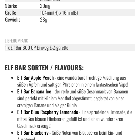
Stärke
20mg
Größe
104mm(H) x 16mm(B)
Gewicht
28g
LIEFERUMFANG
1 x Elf Bar 600 CP Einweg E-Zigarette
ELF BAR SORTEN / FLAVOURS:
Elf Bar Apple Peach
- eine wunderbare fruchtige Mischung aus
süßen Äpfeln und saftigen Pfirsichen in einem fantastischen Vape!
Elf Bar Banana Ice
- der reife und süße Geschmack von Bananen
sind perfekt mit kühlem Menthol abgestimmt, begleitet von einer
cremigen Banane und eisiger Kühle.
Elf Bar Blue Raspberry Lemonade
- Eine sprudelnde Limonade, die
mit süßen blauen Himbeeren gefüllt ist und einen wunderbaren
Geschmack erzeugt!
Elf Bar Blueberry
- Süße Noten von Blaubeeren beim Ein- und
Ausatmen!