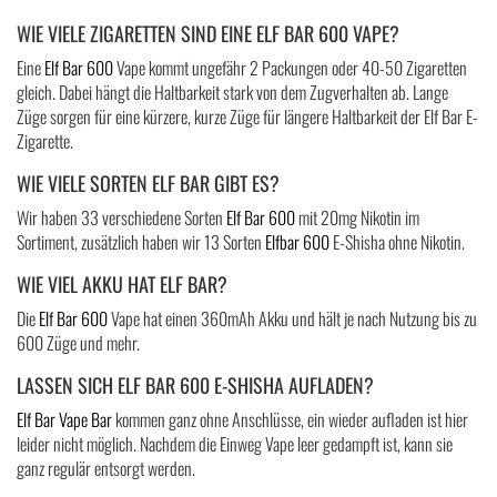
WIE VIELE ZIGARETTEN SIND EINE ELF BAR 600 VAPE?
Eine
Elf Bar 600
Vape kommt ungefähr 2 Packungen oder 40-50 Zigaretten
gleich. Dabei hängt die Haltbarkeit stark von dem Zugverhalten ab. Lange
Züge sorgen für eine kürzere, kurze Züge für längere Haltbarkeit der Elf Bar E-
Zigarette.
WIE VIELE SORTEN ELF BAR GIBT ES?
Wir haben 33 verschiedene Sorten
Elf Bar 600
mit 20mg Nikotin im
Sortiment, zusätzlich haben wir 13 Sorten
Elfbar 600
E-Shisha ohne Nikotin.
WIE VIEL AKKU HAT ELF BAR?
Die
Elf Bar 600
Vape hat einen 360mAh Akku und hält je nach Nutzung bis zu
600 Züge und mehr.
LASSEN SICH ELF BAR 600 E-SHISHA AUFLADEN?
Elf Bar Vape Bar
kommen ganz ohne Anschlüsse, ein wieder aufladen ist hier
leider nicht möglich. Nachdem die Einweg Vape leer gedampft ist, kann sie
ganz regulär entsorgt werden.