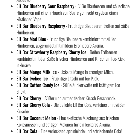
Elf Bar Blueberry Sour Raspberry
- Süße Blaubeeren und säuerliche
Himbeeren mit einem Hauch von Säure gemischt ergeben einen
köstlichen Vape.
Elf Bar Blueberry Raspberry
- Fruchtige Blaubeeren treffen auf süße
Himbeeren.
Elf Bar Mad Blue
- Fruchtige Blaubeere kombiniert mit süßen
Himbeeren, abgerundet mit mildem Brombeere Aroma.
Elf Bar Strawberry Raspberry Cherry Ice
- Reifen Erdbeeren
kombiniert mit der Süße frischer Himbeeren und Kirschen, Ice-Kick
inklusive.
Elf Bar Mango Milk Ice
- Eiskalte Mango in cremiger Milch.
Elf Bar Lychee Ice
- Fruchtige Litschi mit Ice-Kick.
Elf Bar Cotton Candy Ice
- Süße Zuckerwatte mit kräftigem Ice
Effekt.
Elf Bar Cherry
- Süßer und authentischer Kirsch Geschmack.
Elf Bar Cherry Cola
- Die beliebte Elf Bar Cola, verfeinert mit süßer
Kirsche.
Elf Bar Coconut Melon
- Eine exotische Mischung aus frischen
Kokosnüssen und saftigen Melonen für ein leckeres Aroma.
Elf Bar Cola
- Eine verlockend sprudelnde und erfrischende Cola!