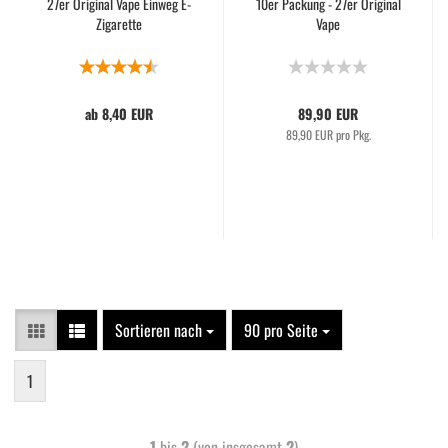
27er Original Vape Einweg E-
10er Packung - 27er Original
Zigarette
Vape
ab 8,40 EUR
89,90 EUR
89,90 EUR pro Pkg.
Sortieren nach
90 pro Seite
1
1
bis
2
(von insgesamt
2
)