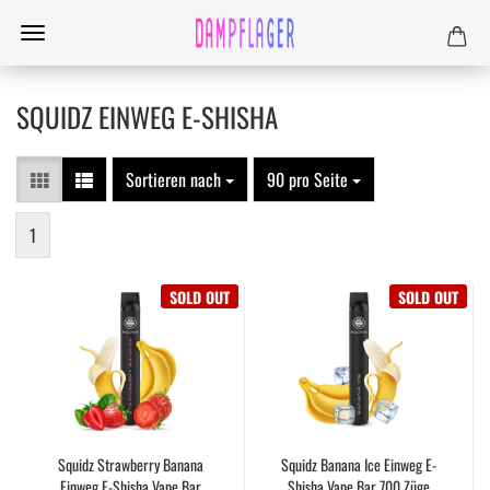
SQUIDZ EINWEG E-SHISHA
Sortieren nach
90 pro Seite
1
SOLD OUT
SOLD OUT
Squidz Strawberry Banana
Squidz Banana Ice Einweg E-
Einweg E-Shisha Vape Bar
Shisha Vape Bar 700 Züge