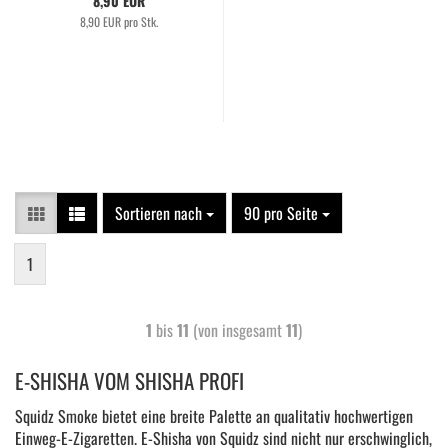
8,90 EUR
8,90 EUR pro Stk.
Sortieren nach
90 pro Seite
1
1
bis
11
(von insgesamt
11
)
E-SHISHA VOM SHISHA PROFI
Squidz Smoke bietet eine breite Palette an qualitativ hochwertigen
Einweg-E-Zigaretten. E-Shisha von Squidz sind nicht nur erschwinglich,