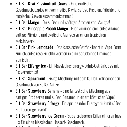
Elf Bar Kiwi Passionfruit Guava
- Eine exotische
Geschmacksexplosion, wenn süße Kiwis, saftige Passionsfrüchte und
tropische Guaven zusammenkommen!
Elf Bar Mango
- Die süßen und saftigen Aromen von Mangos!
Elf Bar Pineapple Peach Mango
- Hier vereinen sich süße Ananas,
saftige Pfirsiche und exotische Mangos zu einem tropischen
Meisterwerk.
Elf Bar Pink Lemonade
- Das klassische Getränk kehrt in Vape-Form
zurück, süße rosa Früchte werden in eine sprudelnde Limonade
gemischt.
Elf Bar Elfergy Ice
- Ein klassisches Energy-Drink-Getränk, das mit
Eis versetzt ist!
Elf Bar Spearmint
- Eisige Mischung mit dem kühlen, erfrischenden
Geschmack von süßer Minze.
Elf Bar Strawberry Banana
- Eine fantastische Mischung aus
saftigen Erdbeeren und süßen Bananen in einem köstlichen Vape!
Elf Bar Strawberry Elfergy
- Ein sprudelnder Energydrink mit süßen
Erdbeeren gemischt!
Elf Bar Strawberry Ice Cream
- Süße Erdbeeren füllen ein cremiges
Eis für einen klassischen Dessert-Geschmack.