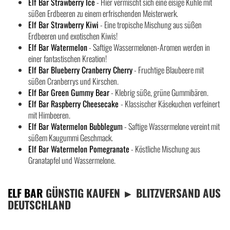
Elf Bar Strawberry Ice
- Hier vermischt sich eine eisige Kühle mit
süßen Erdbeeren zu einem erfrischenden Meisterwerk.
Elf Bar Strawberry Kiwi
- Eine tropische Mischung aus süßen
Erdbeeren und exotischen Kiwis!
Elf Bar Watermelon
- Saftige Wassermelonen-Aromen werden in
einer fantastischen Kreation!
Elf Bar Blueberry Cranberry Cherry
- Fruchtige Blaubeere mit
süßen Cranberrys und Kirschen.
Elf Bar Green Gummy Bear
- Klebrig süße, grüne Gummibären.
Elf Bar Raspberry Cheesecake
- Klassischer Käsekuchen verfeinert
mit Himbeeren.
Elf Bar Watermelon Bubblegum
- Saftige Wassermelone vereint mit
süßem Kaugummi Geschmack.
Elf Bar Watermelon Pomegranate
- Köstliche Mischung aus
Granatapfel und Wassermelone.
ELF BAR
GÜNSTIG KAUFEN ► BLITZVERSAND AUS
DEUTSCHLAND