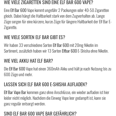
WIE VIELE ZIGARETTEN SIND EINE ELF BAR 600 VAPE?
Eine
Elf Bar 600
Vape kommt ungefähr 2 Packungen oder 40-50 Zigaretten
gleich. Dabei hängt die Haltbarkeit stark von dem Zugverhalten ab. Lange
Züge sorgen für eine kürzere, kurze Züge für längere Haltbarkeit der Elf Bar E-
Zigarette.
WIE VIELE SORTEN ELF BAR GIBT ES?
Wir haben 33 verschiedene Sorten
Elf Bar 600
mit 20mg Nikotin im
Sortiment, zusätzlich haben wir 13 Sorten
Elfbar 600
E-Shisha ohne Nikotin.
WIE VIEL AKKU HAT ELF BAR?
Die
Elf Bar 600
Vape hat einen 360mAh Akku und hält je nach Nutzung bis zu
600 Züge und mehr.
LASSEN SICH ELF BAR 600 E-SHISHA AUFLADEN?
Elf Bar Vape Bar
kommen ganz ohne Anschlüsse, ein wieder aufladen ist hier
leider nicht möglich. Nachdem die Einweg Vape leer gedampft ist, kann sie
ganz regulär entsorgt werden.
SIND ELF BAR 600 VAPE BAR GEFÄHRLICH?