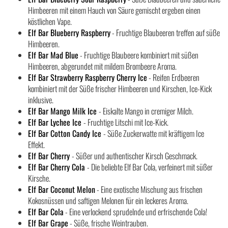
Himbeeren mit einem Hauch von Säure gemischt ergeben einen
köstlichen Vape.
Elf Bar Blueberry Raspberry
- Fruchtige Blaubeeren treffen auf süße
Himbeeren.
Elf Bar Mad Blue
- Fruchtige Blaubeere kombiniert mit süßen
Himbeeren, abgerundet mit mildem Brombeere Aroma.
Elf Bar Strawberry Raspberry Cherry Ice
- Reifen Erdbeeren
kombiniert mit der Süße frischer Himbeeren und Kirschen, Ice-Kick
inklusive.
Elf Bar Mango Milk Ice
- Eiskalte Mango in cremiger Milch.
Elf Bar Lychee Ice
- Fruchtige Litschi mit Ice-Kick.
Elf Bar Cotton Candy Ice
- Süße Zuckerwatte mit kräftigem Ice
Effekt.
Elf Bar Cherry
- Süßer und authentischer Kirsch Geschmack.
Elf Bar Cherry Cola
- Die beliebte Elf Bar Cola, verfeinert mit süßer
Kirsche.
Elf Bar Coconut Melon
- Eine exotische Mischung aus frischen
Kokosnüssen und saftigen Melonen für ein leckeres Aroma.
Elf Bar Cola
- Eine verlockend sprudelnde und erfrischende Cola!
Elf Bar Grape
- Süße, frische Weintrauben.