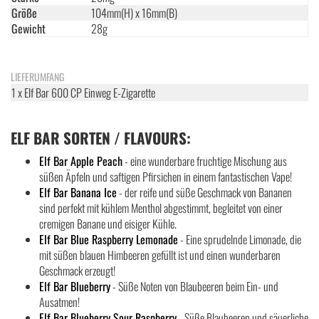
Größe
104mm(H) x 16mm(B)
Gewicht
28g
LIEFERUMFANG
1 x Elf Bar 600 CP Einweg E-Zigarette
ELF BAR SORTEN / FLAVOURS:
Elf Bar Apple Peach
- eine wunderbare fruchtige Mischung aus
süßen Äpfeln und saftigen Pfirsichen in einem fantastischen Vape!
Elf Bar Banana Ice
- der reife und süße Geschmack von Bananen
sind perfekt mit kühlem Menthol abgestimmt, begleitet von einer
cremigen Banane und eisiger Kühle.
Elf Bar Blue Raspberry Lemonade
- Eine sprudelnde Limonade, die
mit süßen blauen Himbeeren gefüllt ist und einen wunderbaren
Geschmack erzeugt!
Elf Bar Blueberry
- Süße Noten von Blaubeeren beim Ein- und
Ausatmen!
Elf Bar Blueberry Sour Raspberry
- Süße Blaubeeren und säuerliche