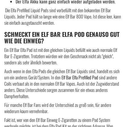
Der Elfa Akku kann ganz einfach wieder aufgeladen werden.
Die Elfa Prefilled Liquid Pods sind vorbefüllt mit den bekannten Elf Bar
Liquids. Jeder Pod hält so lange wie eine Elf Bar 800 Vape. Ist diese leer, kann
sie einfach ausgetauscht werden.
SCHMECKT EIN ELF BAR ELFA POD GENAUSO GUT
WIE DIE EINWEG?
Ein Elf Bar Elfa Pod ist mit den gleichen Liquids befüllt wie auch normale Elf
Bar E-Zigaretten. Trotzdem würden wir den Geschmack nicht als "gleich",
sondern als sehr ähnlich bewerten.
Auch wenn in den Elfa Pods die gleichen Elf Bar Liquids sind, handelt es sich
um ein anderes Gerät/System. In den
Elf Bar Elfa Prefilled Pod
sind andere
Coils verbaut als in den normalen Elf Bar Vapes. Auch ist der Zugwiderstand
anders. Diese Unterschiede sorgen zusammen für ein etwas anderes
Dampfverhalten.
Für manche Elf Bar Fans wird der Unterschied zu groß sein, für andere
wiederum kaum vernehmbar.
Fakt ist, wer von den Elf Bar Einweg E-Zigaretten zu einem Pod System
wechseln möchte, ist bei dem Elfa Pod Kit an der richtigen Adresse. Man