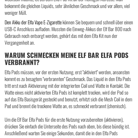
bekommt die gleichen Liquids, sehr ähnlichen Geschmack und vor allem, viel
weniger Müll.
Den Akku der Elfa Vape E-Zigarette
können Sie bequem und schnell über einen
USB-C Anschluss aufladen. Mussten die Einweg-Akkus der Elf Bar 800 nach
Gebrauch noch entsorgt werden, gehört das mit dem Elfa Kit nun der
Vergangenheit an.
WARUM SCHMECKEN MEINE ELF BAR ELFA PODS
VERBRANNT?
Elfa Pods müssen, vor der ersten Nutzung, erst "aktiviert" werden, ansonsten
kommt es zu besagtem "verbrannten" Geschmack. Das Liquid in den Elfa Pods
tritt erst nach Aktivierung mit der integrierten Coil und Watte in Kontakt. Die
Watte eines nicht aktivierten Elfa Pods ist komplett trocken, wird der Pod so
auf das Elfa Basisgerät gesteckt und benutzt, erhitzt sich die Mesh Coil in dem
Pod und brennt die trockene Watte an, es schmeckt verbrannt (chemisch).
Um die Elf Bar Elfa Pods für die erste Nutzung vorzubereiten (aktivieren),
drücken Sie einfach die Unterseite des Pods nach oben, bis diese bündig ist.
Anschließend warten Sie einige Sekunden, damit die in den Elfa Pods