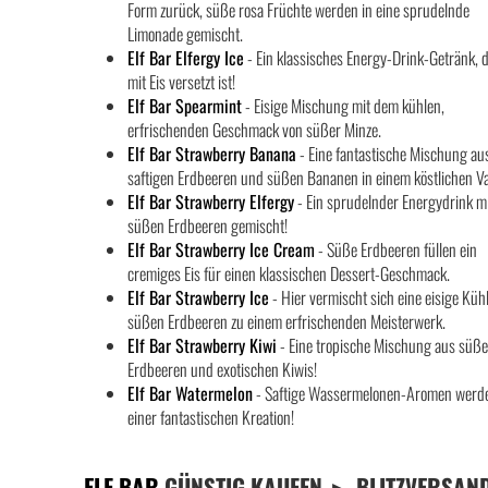
Form zurück, süße rosa Früchte werden in eine sprudelnde
Limonade gemischt.
Elf Bar Elfergy Ice
- Ein klassisches Energy-Drink-Getränk, 
mit Eis versetzt ist!
Elf Bar Spearmint
- Eisige Mischung mit dem kühlen,
erfrischenden Geschmack von süßer Minze.
Elf Bar Strawberry Banana
- Eine fantastische Mischung au
saftigen Erdbeeren und süßen Bananen in einem köstlichen V
Elf Bar Strawberry Elfergy
- Ein sprudelnder Energydrink m
süßen Erdbeeren gemischt!
Elf Bar Strawberry Ice Cream
- Süße Erdbeeren füllen ein
cremiges Eis für einen klassischen Dessert-Geschmack.
Elf Bar Strawberry Ice
- Hier vermischt sich eine eisige Küh
süßen Erdbeeren zu einem erfrischenden Meisterwerk.
Elf Bar Strawberry Kiwi
- Eine tropische Mischung aus süß
Erdbeeren und exotischen Kiwis!
Elf Bar Watermelon
- Saftige Wassermelonen-Aromen werde
einer fantastischen Kreation!
ELF BAR
GÜNSTIG KAUFEN ► BLITZVERSAN