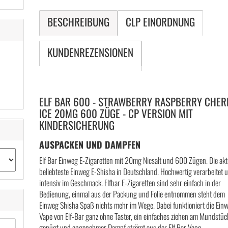
BESCHREIBUNG
CLP EINORDNUNG
KUNDENREZENSIONEN
ELF BAR 600 - STRAWBERRY RASPBERRY CHER
ICE 20MG 600 ZÜGE - CP VERSION MIT
KINDERSICHERUNG
AUSPACKEN UND DAMPFEN
Elf Bar Einweg E-Zigaretten mit 20mg Nicsalt und 600 Zügen. Die akt
beliebteste Einweg E-Shisha in Deutschland. Hochwertig verarbeitet 
intensiv im Geschmack. Elfbar E-Zigaretten sind sehr einfach in der
Bedienung, einmal aus der Packung und Folie entnommen steht dem
Einweg Shisha Spaß nichts mehr im Wege. Dabei funktioniert die Ein
Vape von Elf-Bar ganz ohne Taster, ein einfaches ziehen am Mundstüc
genügt und angenehmer Dampf strömt aus der Elf Bar Vape.