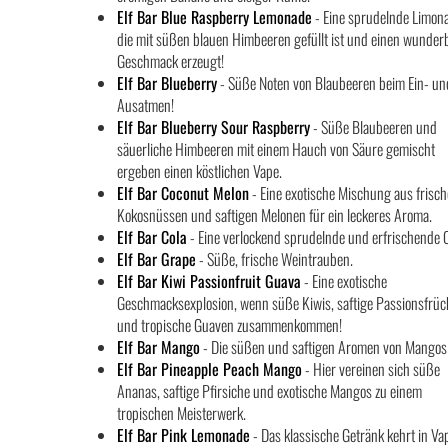
Elf Bar Blue Raspberry Lemonade
- Eine sprudelnde Limon
die mit süßen blauen Himbeeren gefüllt ist und einen wunder
Geschmack erzeugt!
Elf Bar Blueberry
- Süße Noten von Blaubeeren beim Ein- un
Ausatmen!
Elf Bar Blueberry Sour Raspberry
- Süße Blaubeeren und
säuerliche Himbeeren mit einem Hauch von Säure gemischt
ergeben einen köstlichen Vape.
Elf Bar Coconut Melon
- Eine exotische Mischung aus frisc
Kokosnüssen und saftigen Melonen für ein leckeres Aroma.
Elf Bar Cola
- Eine verlockend sprudelnde und erfrischende C
Elf Bar Grape
- Süße, frische Weintrauben.
Elf Bar Kiwi Passionfruit Guava
- Eine exotische
Geschmacksexplosion, wenn süße Kiwis, saftige Passionsfrüc
und tropische Guaven zusammenkommen!
Elf Bar Mango
- Die süßen und saftigen Aromen von Mangos
Elf Bar Pineapple Peach Mango
- Hier vereinen sich süße
Ananas, saftige Pfirsiche und exotische Mangos zu einem
tropischen Meisterwerk.
Elf Bar Pink Lemonade
- Das klassische Getränk kehrt in Va