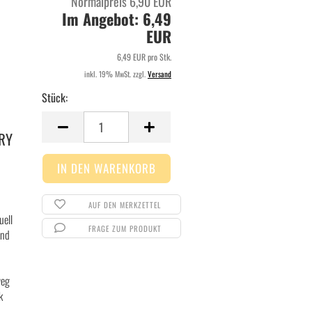
Normalpreis 6,90 EUR
Im Angebot: 6,49
EUR
6,49 EUR pro Stk.
inkl. 19% MwSt. zzgl.
Versand
Stück:
Stück
RY
AUF DEN MERKZETTEL
uell
FRAGE ZUM PRODUKT
und
weg
k