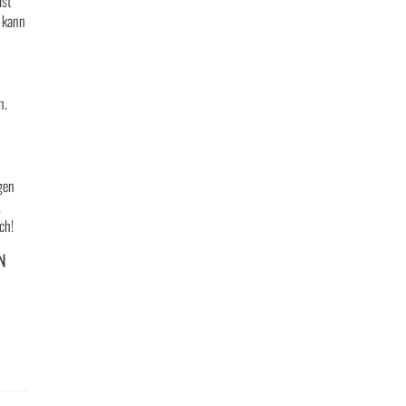
ist
, kann
n.
gen
,
ch!
N