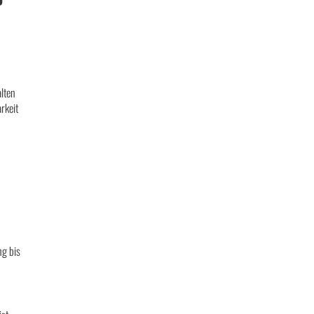
alten
rkeit
ng bis