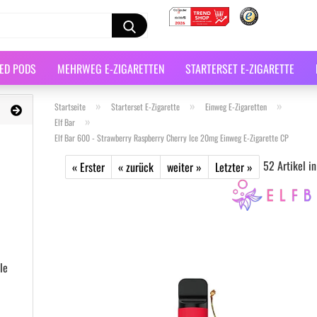
LED PODS
MEHRWEG E-ZIGARETTEN
STARTERSET E-ZIGARETTE
»
»
»
Startseite
Starterset E-Zigarette
Einweg E-Zigaretten
»
Elf Bar
Elf Bar 600 - Strawberry Raspberry Cherry Ice 20mg Einweg E-Zigarette CP
52
Artikel in
« Erster
« zurück
weiter »
Letzter »
le