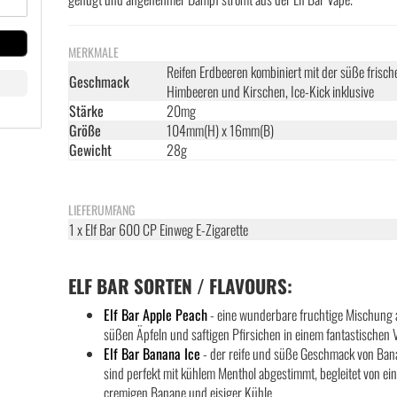
MERKMALE
Reifen Erdbeeren kombiniert mit der süße frisch
Geschmack
Himbeeren und Kirschen, Ice-Kick inklusive
Stärke
20mg
Größe
104mm(H) x 16mm(B)
Gewicht
28g
LIEFERUMFANG
1 x Elf Bar 600 CP Einweg E-Zigarette
ELF BAR SORTEN / FLAVOURS:
Elf Bar Apple Peach
- eine wunderbare fruchtige Mischung
süßen Äpfeln und saftigen Pfirsichen in einem fantastischen 
Elf Bar Banana Ice
- der reife und süße Geschmack von Ba
sind perfekt mit kühlem Menthol abgestimmt, begleitet von ei
cremigen Banane und eisiger Kühle.