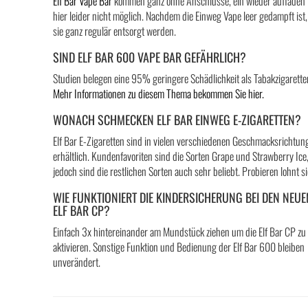
Elf Bar Vape Bar
kommen ganz ohne Anschlüsse, ein wieder aufladen 
hier leider nicht möglich. Nachdem die Einweg Vape leer gedampft ist
sie ganz regulär entsorgt werden.
SIND ELF BAR 600 VAPE BAR GEFÄHRLICH?
Studien belegen eine 95% geringere Schädlichkeit als Tabakzigarette
Mehr Informationen zu diesem Thema bekommen Sie hier.
WONACH SCHMECKEN ELF BAR EINWEG E-ZIGARETTEN?
Elf Bar E-Zigaretten sind in vielen verschiedenen Geschmacksrichtun
erhältlich. Kundenfavoriten sind die Sorten Grape und Strawberry Ice
jedoch sind die restlichen Sorten auch sehr beliebt. Probieren lohnt si
WIE FUNKTIONIERT DIE KINDERSICHERUNG BEI DEN NEUE
ELF BAR CP?
Einfach 3x hintereinander am Mundstück ziehen um die Elf Bar CP zu
aktivieren. Sonstige Funktion und Bedienung der Elf Bar 600 bleiben
unverändert.