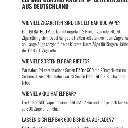
AUS DEUTSCHLAND
WIE VIELE ZIGARETTEN SIND EINE ELF BAR 600 VAPE?
Eine
Elf Bar 600
Vape kommt ungefähr 2 Packungen oder 40-50
Zigaretten gleich. Dabei hängt die Haltbarkeit stark von dem Zugverh
ab. Lange Züge sorgen für eine kürzere, kurze Züge für längere Haltba
der Elf Bar E-Zigarette.
WIE VIELE SORTEN ELF BAR GIBT ES?
Wir haben 24 verschiedene Sorten
Elf Bar 600
mit 20mg Nikotin im
Sortiment, zusätzlich haben wir 13 Sorten
Elfbar 600
E-Shisha ohne
Nikotin.
WIE VIEL AKKU HAT ELF BAR?
Die
Elf Bar 600
Vape hat einen 360mAh Akku und hält je nach Nutzu
zu 600 Züge und mehr.
LASSEN SICH ELF BAR 600 E-SHISHA AUFLADEN?