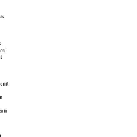
das
s
ape!
it
le mit
en
n in
D