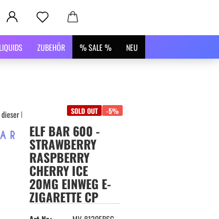
LIQUIDS
ZUBEHÖR
% SALE %
NEU
SOLD OUT
-5%
 dieser Kategorie
ELF BAR 600 -
STRAWBERRY
RASPBERRY
CHERRY ICE
20MG EINWEG E-
ZIGARETTE CP
Art.Nr.:
MV-8120EBSC