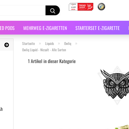
LED PODS
MEHRWEG E-ZIGARETTEN
STARTERSET E-ZIGARETTE
»
»
»
Startseite
Liquids
Owliq
Owliq Liquid - Nicsalt - Alle Sorten
1
Artikel in dieser Kategorie
Ah