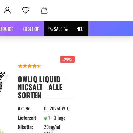
LIQUIDS
ZUBEHÖR
% SALE %
NEU
-25%
OWLIQ LIQUID -
NICSALT - ALLE
SORTEN
Art.Nr.:
DL-2025OWLQ
Lieferzeit:
1 - 3 Tage
Nikotin:
20mg/ml