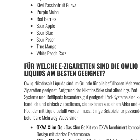
Kiwi Passionfruit Guava
Purple Melon
Red Berries
Sour Apple
Sour Blue
Sour Peach
True Mango
White Peach Razz
FÜR WELCHE E-ZIGARETTEN SIND DIE OWLIQ
LIQUIDS AM BESTEN GEEIGNET?
Owliq Nikotinsalz Liquids sind im Grunde für alle befüllbaren Mehrwe
Zigaretten geeignet. Aufgrund der Nikotinstärke sind allerdings Pod-
Systeme und Refillpods besonders gut geeignet. Pod-Systeme sind kl
handlich und einfach zu bedienen, sie bestehen aus einem Akku und 
Pod, der mit Liquid befüllt werden muss. Einige Beispiele für passend
befüllbare Mehrweg Vapes sind:
OXVA Xlim Go
: Das Xlim Go Kit von OXVA kombiniert kompa
Design mit starker Performance.