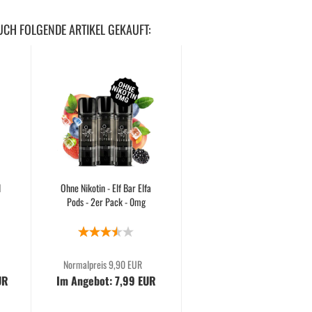
UCH FOLGENDE ARTIKEL GEKAUFT:
d
Ohne Nikotin - Elf Bar Elfa
HQD Juice Liquid - Nicsalt -
Pods - 2er Pack - 0mg
Alle Sorten
Normalpreis 9,90 EUR
Normalpreis 10,90 EUR
UR
Im Angebot: 7,99 EUR
Im Angebot: 8,49 EUR
849,00 EUR pro 1liter