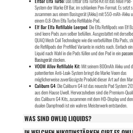
Elfbar Elfa Turbo
:
Das Elfbar Elfa Turbo Kit ist das neue Pod-
System der Marke Elf Bar, im schlanken Pen-Format. Es setzt s
zusammen aus einem Basisgerät (Akku) mit 550-mAh-Akku 
einem 0,8-Ohm Elfa Turbo Refillable-Pod.
Elf Bar Elfa Refillable Leerpod
: Die Elfa Refillpods von Elf B
sind leere Pods zum selber befüllen. Ausgestattet mit derselb
QUAQ Mesh Coil Technologie wie die vorbefüllten Elfa Pods, s
die Refillpods der Prefilled Variante in nichts nach. Einfach ein
Liquid nach Wahl in die Pods füllen und den Pod in ein
passe
Basisgerät
stecken.
VOOM Allov Refillable Kit
: Mit seinem 800mAh Akku und 
patentierten Anti-Leak-System bringt die Marke Voom das
möglicherweise zuverlässigste Produkt dieser Art auf den Mar
Caliburn G4
: Die Caliburn G4 ist das neueste Pod System 2
aus dem Hause Uwell. Hervorzuheben sind die Premium-Quali
des Caliburn G4 Kits, zusammen mit dem HD-Display und de
dualen Dampfmodi ist ein wahres Meisterwerk entstanden.
WAS SIND OWLIQ LIQUIDS?
IN WELCHEN NIKOTINSTÄRKEN GIBT ES OWL