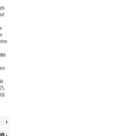
ich
und
ar
en
tehen
ndes
dem
kt.
025,
tät
n
IQ