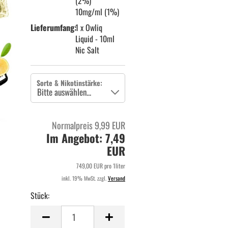
(2%)
10mg/ml (1%)
Lieferumfang:
1 x Owliq
Liquid - 10ml
Nic Salt
Sorte & Nikotinstärke:
Normalpreis 9,99 EUR
Im Angebot: 7,49
EUR
749,00 EUR pro 1liter
inkl. 19% MwSt. zzgl.
Versand
Stück:
Stück