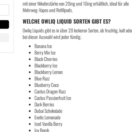
mit einer Nikotinstärke von 20mg und 10mg erhältlich, ideal für alle
Mehrweg-Vapes und Refillpods.
WELCHE OWLIQ LIQUID SORTEN GIBT ES?
Owliq Liquids gibt es in über 20 leckeren Sorten, ob fruchtig, kalt ode
bei dieser Auswahl wird jeder fündig.
Banana Ice
Berry Mix Ice
Black Cherries
Blackberry Ice
Blackberry Lemon
Blue Razz
Blueberry Coco
Cactus Dragon Razz
Cactus Passionfruit Ice
Dark Berries
Dubai Schokolade
Exotic Lemonade
Iced Vanilla Berry
Icy Bomb