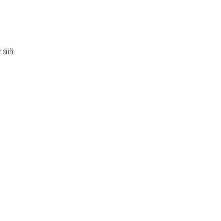
r süß,