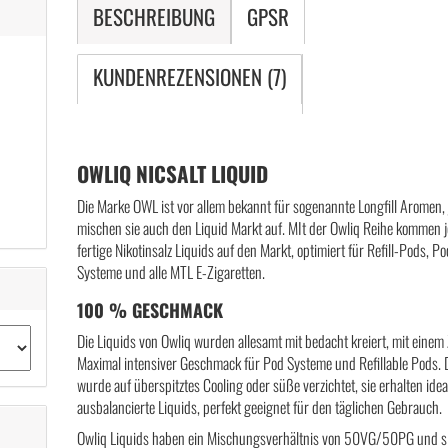
BESCHREIBUNG
GPSR
KUNDENREZENSIONEN (7)
OWLIQ NICSALT LIQUID
Die Marke OWL ist vor allem bekannt für sogenannte Longfill Aromen, 
mischen sie auch den Liquid Markt auf. MIt der Owliq Reihe kommen j
fertige Nikotinsalz Liquids auf den Markt, optimiert für Refill-Pods, P
Systeme und alle MTL E-Zigaretten.
100 % GESCHMACK
Die Liquids von Owliq wurden allesamt mit bedacht kreiert, mit einem 
Maximal intensiver Geschmack für Pod Systeme und Refillable Pods. 
wurde auf überspitztes Cooling oder süße verzichtet, sie erhalten idea
ausbalancierte Liquids, perfekt geeignet für den täglichen Gebrauch.
Owliq Liquids haben ein Mischungsverhältnis von 50VG/50PG und s