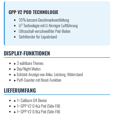
GPP V2 POD TECHNOLOGIE
35% bessere Geschmacksentfaltung
U² Technologie mit U-förmiger Luftführung
Ultraschall-verschweißter Pod-Boden
Sichtfenster für Liquidstand
DISPLAY-FUNKTIONEN
▸ 3 wählbare Themes
▸ Day/Night Modus
▸ Echtzeit-Anzeige von Akku, Leistung, Widerstand
▸ Puff-Counter mit Reset-Funktion
LIEFERUMFANG
▸ 1× Caliburn G4 Device
▸ 1× GPP V2 0.4Ω Pod (Side-Fill)
▸ 1× GPP V2 0.9Ω Pod (Side-Fill)