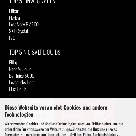
TOP 5 EINWEG VAPES
Elfbar
Flerbar
Lost Mary BM600
SKE Crystal
IVG
TOP 5 NIC SALT LIQUIDS
Elfliq
RandM Liquid
Bar Juice 5000
Lovesticks Liqit
Elux Liquid
Diese Webseite verwendet Cookies und andere
Technologien
Wir verwenden Cookies und ähnliche Technologien, auch von Drittanbietern, um die
ordentliche Funktionsweise der Website zu gewährleisten, die Nutzung unseres
Angebotes zu analysieren und Ihnen ein bestmögliches Einkaufserlebnis bieten zu