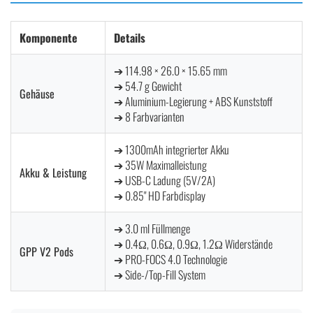
Komponente
Details
➔ 114.98 × 26.0 × 15.65 mm
➔ 54.7 g Gewicht
Gehäuse
➔ Aluminium-Legierung + ABS Kunststoff
➔ 8 Farbvarianten
➔ 1300mAh integrierter Akku
➔ 35W Maximalleistung
Akku & Leistung
➔ USB-C Ladung (5V/2A)
➔ 0.85" HD Farbdisplay
➔ 3.0 ml Füllmenge
➔ 0.4Ω, 0.6Ω, 0.9Ω, 1.2Ω Widerstände
GPP V2 Pods
➔ PRO-FOCS 4.0 Technologie
➔ Side-/Top-Fill System