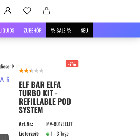
LIQUIDS
ZUBEHÖR
% SALE %
NEU
-7%
 dieser Kategorie
ELF BAR ELFA
TURBO KIT -
REFILLABLE POD
SYSTEM
Art.Nr.:
MV-8017EELFT
Lieferzeit:
1 - 3 Tage