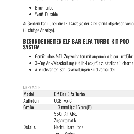
Blau: Turbo
Weiß: Durable
Außerdem kann über die LED Anzeige der Akkustand abgelesen werd
(3-stufige Anzeige).
BESONDERHEITEN ELF BAR ELFA TURBO KIT POD
SYSTEM
Gemütliches MTL-Zugverhalten mit angenehm leiser Luftführ
3-Zug An-/Abschaltung (Child-Lock) für zusätzliche Sicherhei
Alle relevanten Schutzschaltungen sind vorhanden
MERKMALE
Model
Elf Bar Elfa Turbo
Aufladen
USB Typ-C
Größe
113 mm(H) x 16 mm(B)
550mAh Akku
Zugautomatik
Details
Nachfüllbare Pods
Turbo Modus