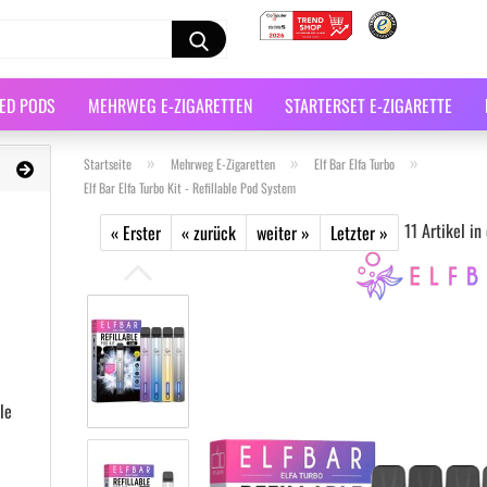
LED PODS
MEHRWEG E-ZIGARETTEN
STARTERSET E-ZIGARETTE
»
»
»
Startseite
Mehrweg E-Zigaretten
Elf Bar Elfa Turbo
Elf Bar Elfa Turbo Kit - Refillable Pod System
11
Artikel in
« Erster
« zurück
weiter »
Letzter »
le