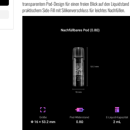
transparentem Pod-Design für einen freien Blick auf den Liquidstand
praktischem Side-Fill mit Silikonverschluss für leichtes Nachfüllen.