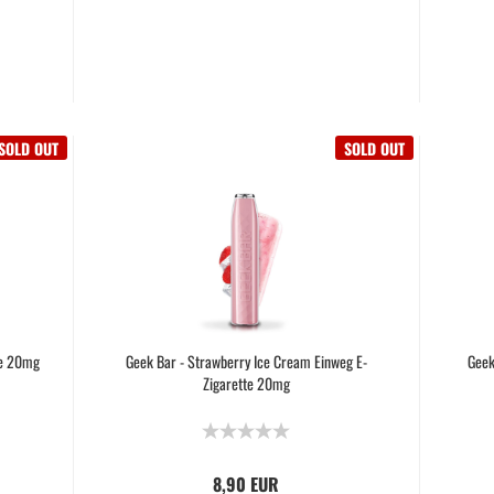
SOLD OUT
SOLD OUT
te 20mg
Geek Bar - Strawberry Ice Cream Einweg E-
Geek
Zigarette 20mg
8,90 EUR