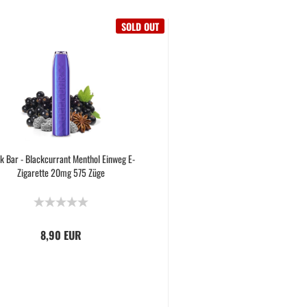
SOLD OUT
k Bar - Blackcurrant Menthol Einweg E-
Zigarette 20mg 575 Züge
8,90 EUR