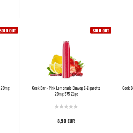
SOLD OUT
SOLD OUT
e 20mg
Geek Bar - Pink Lemonade Einweg E-Zigarette
Geek B
20mg 575 Züge
8,90 EUR