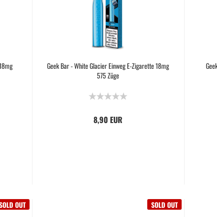
 18mg
Geek Bar - White Glacier Einweg E-Zigarette 18mg
Geek
575 Züge
8,90 EUR
SOLD OUT
SOLD OUT