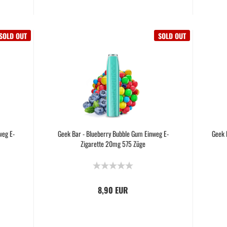
SOLD OUT
SOLD OUT
weg E-
Geek Bar - Blueberry Bubble Gum Einweg E-
Geek 
Zigarette 20mg 575 Züge
8,90 EUR