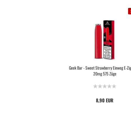
Geek Bar - Sweet Strawberry Einweg E-Zi
20mg 575 Züge
8,90 EUR