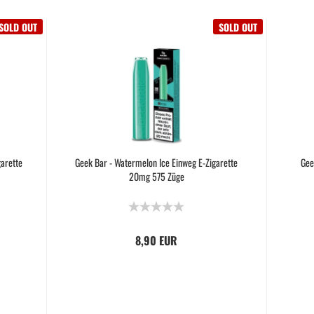
SOLD OUT
SOLD OUT
garette
Geek Bar - Watermelon Ice Einweg E-Zigarette
Gee
20mg 575 Züge
8,90 EUR