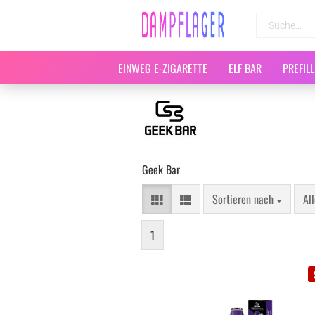
EINWEG E-ZIGARETTE
ELF BAR
PREFIL
Geek Bar
Sortieren nach
Al
1