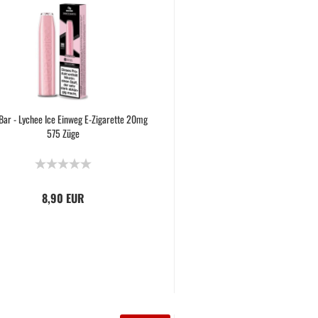
Bar - Lychee Ice Einweg E-Zigarette 20mg
575 Züge
8,90 EUR