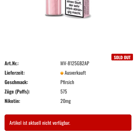
SOLD OUT
Art.Nr.:
MV-8125GB2AP
Lieferzeit:
Ausverkauft
Geschmack:
Pfirsich
Züge (Puffs):
575
Nikotin:
20mg
Artikel ist aktuell nicht verfügbar.