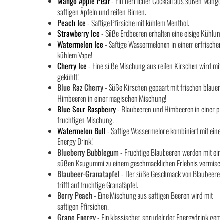
Mango Apple Pear
- Ein herrlicher Cocktail aus süßen Mang
saftigen Äpfeln und reifen Birnen.
Peach Ice
- Saftige Pfirsiche mit kühlem Menthol.
Strawberry Ice
- Süße Erdbeeren erhalten eine eisige Kühlun
Watermelon Ice
- Saftige Wassermelonen in einem erfrische
kühlem Vape!
Cherry Ice
- Eine süße Mischung aus reifen Kirschen wird mit
gekühlt!
Blue Raz Cherry
- Süße Kirschen gepaart mit frischen blaue
Himbeeren in einer magischen Mischung!
Blue Sour Raspberry
- Blaubeeren und Himbeeren in einer p
fruchtigen Mischung.
Watermelon Bull
- Saftige Wassermelone kombiniert mit ein
Energy Drink!
Blueberry Bubblegum
- Fruchtige Blaubeeren werden mit e
süßen Kaugummi zu einem geschmacklichen Erlebnis vermisc
Blaubeer-Granatapfel
- Der süße Geschmack von Blaubeer
trifft auf fruchtige Granatäpfel.
Berry Peach
- Eine Mischung aus saftigen Beeren wird mit
saftigen Pfirsichen.
Grape Energy
- Ein klassischer, sprudelnder Energydrink ge