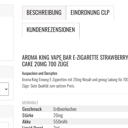
BESCHREIBUNG
EINORDNUNG CLP
KUNDENREZENSIONEN
AROMA KING VAPE BAR E-ZIGARETTE STRAWBERR
CAKE 20MG 700 ZÜGE
Auspacken und Dampfen
Aroma King Einweg E-Zigaretten mit 20mg Nicsalt und genug Ladung für 70
Züge. Gute Qualität zum spitzen Preis.
MERKMALE
Geschmack
Erdbeerkuchen
Stärke
20mg
Akku
550mAh
Liquid Depot
2ml