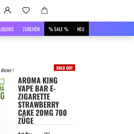
LIQUIDS
ZUBEHÖR
% SALE %
NEU
SOLD OUT
 dieser Kategorie
AROMA KING
VAPE BAR E-
ZIGARETTE
STRAWBERRY
CAKE 20MG 700
ZÜGE
Art.Nr.:
MV-