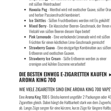
mit süßen Weintrauben!
Hawaiia Pog
- Menthol wird mit exotischer Guave, süßer Or
und herber Passionsfrucht kombiniert.
Ice Skittles
- Süßen Fruchtbonbons werden mit Eis gekühlt!
Mixed Berry
- Ein klassischer Beeren-Geschmack, der Ihnen 
Vielzahl von süßen Beeren diesem Vape bietet!
Pink Lemonade
- Eine verlockende Limonade wird mit süßen
Früchten für einen köstlichen Limo-Geschmack gemischt!
Strawberry Guava
- Eine einzigartige Kombination aus süße
Erdbeeren und exotischen Guaven.
Strawberry Ice Cream
- Süße Erdbeeren werden zu einer
cremigen und kühlen Eiscreme verarbeitet!
DIE BESTEN EINWEG E-ZIGARETTEN KAUFEN 
AROMA KING 700
WIE VIELE ZIGARETTEN SIND EINE AROMA KING 700 VAPE
Eine
Aroma King 700
E-Shisha kommt ungefähr 2 Packungen oder 4
Zigaretten gleich. Dabei hängt die Haltbarkeit stark von dem Zugverh
ab. Lange Züge sorgen für eine kürzere, kurze Züge für längere Haltba