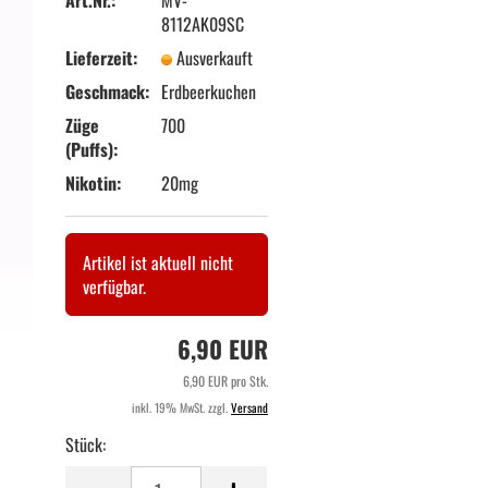
8112AK09SC
Lieferzeit:
Ausverkauft
Geschmack:
Erdbeerkuchen
Züge
700
(Puffs):
Nikotin:
20mg
Artikel ist aktuell nicht
verfügbar.
6,90 EUR
6,90 EUR pro Stk.
inkl. 19% MwSt. zzgl.
Versand
Stück:
Stück