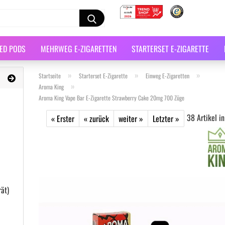
LED PODS
MEHRWEG E-ZIGARETTEN
STARTERSET E-ZIGARETTE
»
»
»
Startseite
Starterset E-Zigarette
Einweg E-Zigaretten
»
Aroma King
Aroma King Vape Bar E-Zigarette Strawberry Cake 20mg 700 Züge
38
Artikel in
« Erster
« zurück
weiter »
Letzter »
ät)