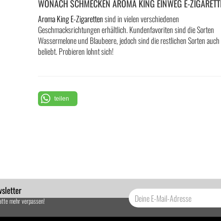
WONACH SCHMECKEN AROMA KING EINWEG E-ZIGARETT
Aroma King E-Zigaretten
sind in vielen verschiedenen
Geschmacksrichtungen erhältlich. Kundenfavoriten sind die Sorten
Wassermelone und Blaubeere, jedoch sind die restlichen Sorten auch
beliebt. Probieren lohnt sich!
teilen
sletter
atte mehr verpassen!