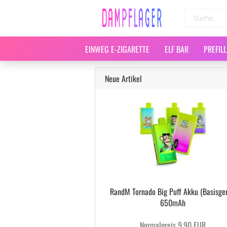
EINWEG E-ZIGARETTE
ELF BAR
PREFIL
Neue Artikel
RandM Tornado Big Puff Akku (Basisger
650mAh
Normalpreis 9,90 EUR