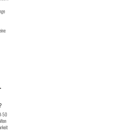
ange
eine
n
►
?
0-50
alten
rkeit