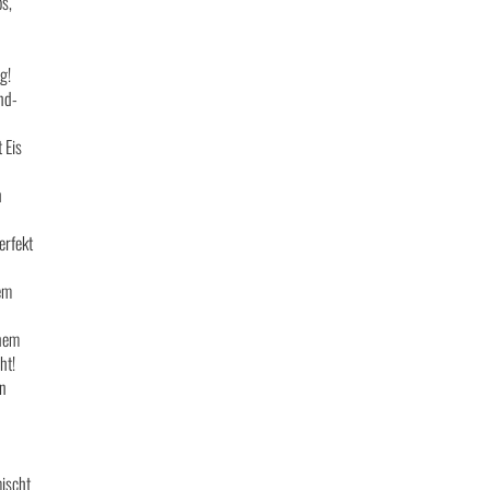
os,
g!
nd-
 Eis
n
erfekt
em
inem
ht!
en
mischt