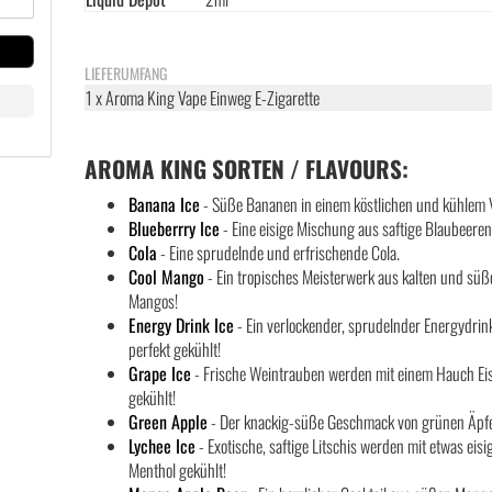
LIEFERUMFANG
1 x Aroma King Vape Einweg E-Zigarette
AROMA KING SORTEN / FLAVOURS:
Banana Ice
- Süße Bananen in einem köstlichen und kühlem 
Blueberrry Ice
- Eine eisige Mischung aus saftige Blaubeeren
Cola
- Eine sprudelnde und erfrischende Cola.
Cool Mango
- Ein tropisches Meisterwerk aus kalten und sü
Mangos!
Energy Drink Ice
- Ein verlockender, sprudelnder Energydrin
perfekt gekühlt!
Grape Ice
- Frische Weintrauben werden mit einem Hauch Ei
gekühlt!
Green Apple
- Der knackig-süße Geschmack von grünen Äpfe
Lychee Ice
- Exotische, saftige Litschis werden mit etwas eis
Menthol gekühlt!