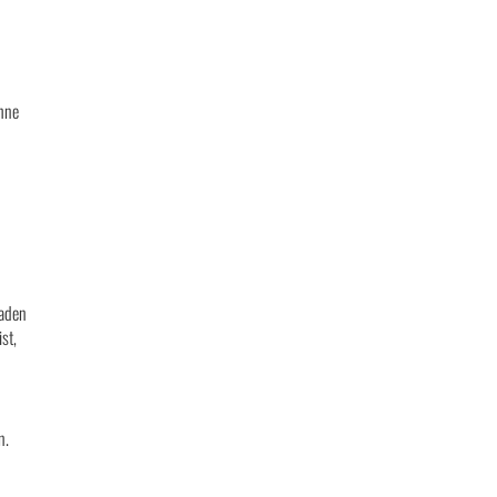
hne
laden
st,
n.