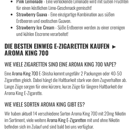
Pink Lemonade
- Eine verlockende Limonade wird mit süßen Früchten
für einen köstlichen Limo-Geschmack gemischt!
Strawberry Guava
- Eine einzigartige Kombination aus süßen
Erdbeeren und exotischen Guaven.
Strawberry Ice Cream
- Süße Erdbeeren werden zu einer cremigen
und kühlen Eiscreme verarbeitet!
DIE BESTEN EINWEG E-ZIGARETTEN KAUFEN ►
AROMA KING 700
WIE VIELE ZIGARETTEN SIND EINE AROMA KING 700 VAPE?
Eine
Aroma King 700
E-Shisha kommt ungefähr 2 Packungen oder 40-50
Zigaretten gleich. Dabei hängt die Haltbarkeit stark von dem Zugverhalten ab.
Lange Züge sorgen für eine kürzere, kurze Züge für längere Haltbarkeit der
Aroma King E-Zigarette.
WIE VIELE SORTEN AROMA KING GIBT ES?
Wir haben aktuell 14 verschiedene Sorten Aroma King 700 mit 20mg Nikotin
im Sortiment, viele weitere
Aroma King E-Zigaretten
mit und ohne Nikotin
befinden sich im Zulauf und sind bald bei uns verfügbar.