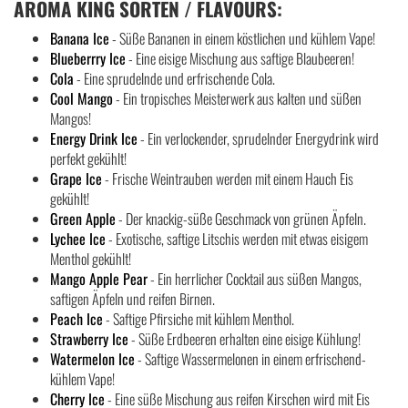
AROMA KING SORTEN / FLAVOURS:
Banana Ice
- Süße Bananen in einem köstlichen und kühlem Vape!
Blueberrry Ice
- Eine eisige Mischung aus saftige Blaubeeren!
Cola
- Eine sprudelnde und erfrischende Cola.
Cool Mango
- Ein tropisches Meisterwerk aus kalten und süßen
Mangos!
Energy Drink Ice
- Ein verlockender, sprudelnder Energydrink wird
perfekt gekühlt!
Grape Ice
- Frische Weintrauben werden mit einem Hauch Eis
gekühlt!
Green Apple
- Der knackig-süße Geschmack von grünen Äpfeln.
Lychee Ice
- Exotische, saftige Litschis werden mit etwas eisigem
Menthol gekühlt!
Mango Apple Pear
- Ein herrlicher Cocktail aus süßen Mangos,
saftigen Äpfeln und reifen Birnen.
Peach Ice
- Saftige Pfirsiche mit kühlem Menthol.
Strawberry Ice
- Süße Erdbeeren erhalten eine eisige Kühlung!
Watermelon Ice
- Saftige Wassermelonen in einem erfrischend-
kühlem Vape!
Cherry Ice
- Eine süße Mischung aus reifen Kirschen wird mit Eis