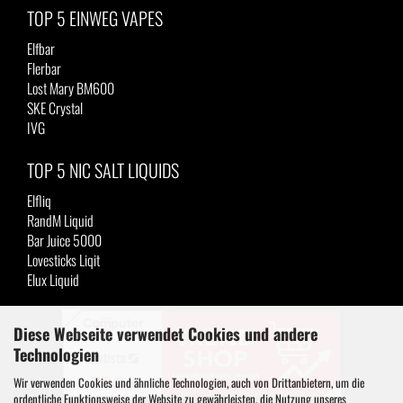
TOP 5 EINWEG VAPES
Elfbar
Flerbar
Lost Mary BM600
SKE Crystal
IVG
TOP 5 NIC SALT LIQUIDS
Elfliq
RandM Liquid
Bar Juice 5000
Lovesticks Liqit
Elux Liquid
Diese Webseite verwendet Cookies und andere
Technologien
Wir verwenden Cookies und ähnliche Technologien, auch von Drittanbietern, um die
ordentliche Funktionsweise der Website zu gewährleisten, die Nutzung unseres