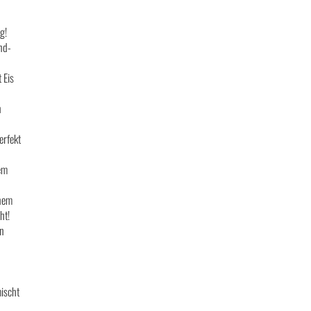
g!
nd-
 Eis
n
erfekt
em
inem
ht!
en
mischt