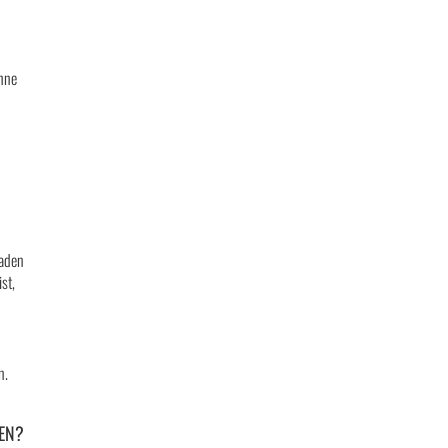
hne
laden
st,
n.
EN?