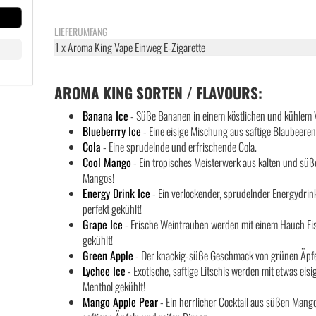
LIEFERUMFANG
1 x Aroma King Vape Einweg E-Zigarette
AROMA KING SORTEN / FLAVOURS:
Banana Ice
- Süße Bananen in einem köstlichen und kühlem 
Blueberrry Ice
- Eine eisige Mischung aus saftige Blaubeeren
Cola
- Eine sprudelnde und erfrischende Cola.
Cool Mango
- Ein tropisches Meisterwerk aus kalten und sü
Mangos!
Energy Drink Ice
- Ein verlockender, sprudelnder Energydrin
perfekt gekühlt!
Grape Ice
- Frische Weintrauben werden mit einem Hauch Ei
gekühlt!
Green Apple
- Der knackig-süße Geschmack von grünen Äpfe
Lychee Ice
- Exotische, saftige Litschis werden mit etwas eis
Menthol gekühlt!
Mango Apple Pear
- Ein herrlicher Cocktail aus süßen Mang