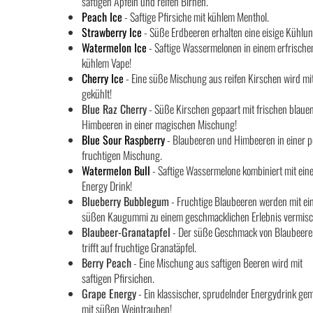
saftigen Äpfeln und reifen Birnen.
Peach Ice
- Saftige Pfirsiche mit kühlem Menthol.
Strawberry Ice
- Süße Erdbeeren erhalten eine eisige Kühlun
Watermelon Ice
- Saftige Wassermelonen in einem erfrische
kühlem Vape!
Cherry Ice
- Eine süße Mischung aus reifen Kirschen wird mit
gekühlt!
Blue Raz Cherry
- Süße Kirschen gepaart mit frischen blaue
Himbeeren in einer magischen Mischung!
Blue Sour Raspberry
- Blaubeeren und Himbeeren in einer p
fruchtigen Mischung.
Watermelon Bull
- Saftige Wassermelone kombiniert mit ein
Energy Drink!
Blueberry Bubblegum
- Fruchtige Blaubeeren werden mit e
süßen Kaugummi zu einem geschmacklichen Erlebnis vermisc
Blaubeer-Granatapfel
- Der süße Geschmack von Blaubeer
trifft auf fruchtige Granatäpfel.
Berry Peach
- Eine Mischung aus saftigen Beeren wird mit
saftigen Pfirsichen.
Grape Energy
- Ein klassischer, sprudelnder Energydrink ge
mit süßen Weintrauben!