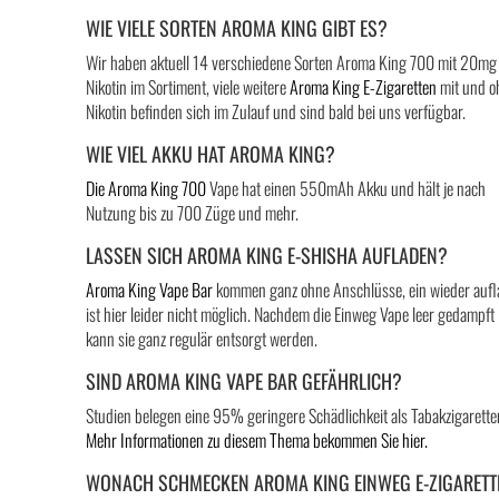
WIE VIELE SORTEN AROMA KING GIBT ES?
Wir haben aktuell 14 verschiedene Sorten Aroma King 700 mit 20mg
Nikotin im Sortiment, viele weitere
Aroma King E-Zigaretten
mit und o
Nikotin befinden sich im Zulauf und sind bald bei uns verfügbar.
WIE VIEL AKKU HAT AROMA KING?
Die Aroma King 700
Vape hat einen 550mAh Akku und hält je nach
Nutzung bis zu 700 Züge und mehr.
LASSEN SICH AROMA KING E-SHISHA AUFLADEN?
Aroma King Vape Bar
kommen ganz ohne Anschlüsse, ein wieder auf
ist hier leider nicht möglich. Nachdem die Einweg Vape leer gedampft i
kann sie ganz regulär entsorgt werden.
SIND AROMA KING VAPE BAR GEFÄHRLICH?
Studien belegen eine 95% geringere Schädlichkeit als Tabakzigarette
Mehr Informationen zu diesem Thema bekommen Sie hier.
WONACH SCHMECKEN AROMA KING EINWEG E-ZIGARETT