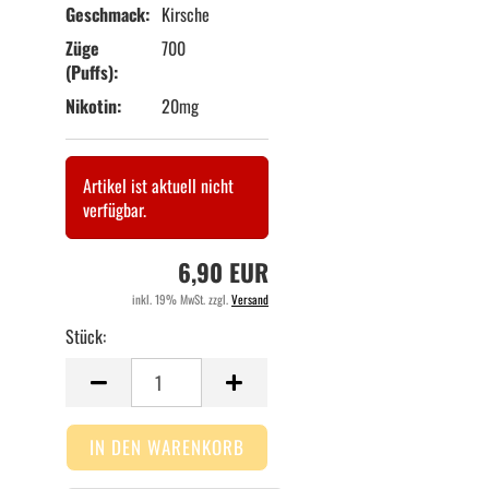
Geschmack:
Kirsche
Züge
700
(Puffs):
Nikotin:
20mg
Artikel ist aktuell nicht
verfügbar.
6,90 EUR
inkl. 19% MwSt. zzgl.
Versand
Stück:
Stück