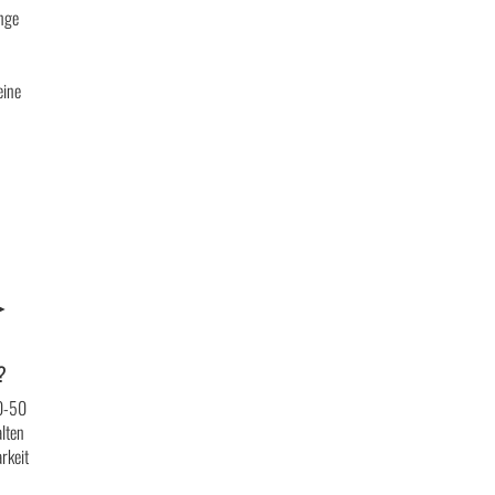
ange
eine
n
►
?
0-50
alten
rkeit