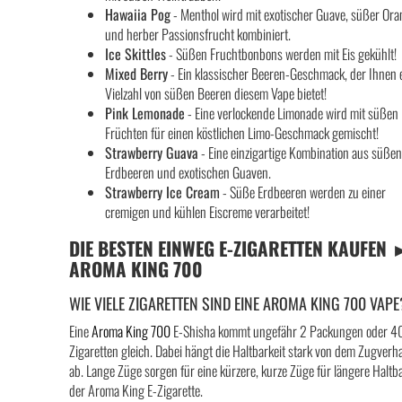
Hawaiia Pog
- Menthol wird mit exotischer Guave, süßer Or
und herber Passionsfrucht kombiniert.
Ice Skittles
- Süßen Fruchtbonbons werden mit Eis gekühlt!
Mixed Berry
- Ein klassischer Beeren-Geschmack, der Ihnen 
Vielzahl von süßen Beeren diesem Vape bietet!
Pink Lemonade
- Eine verlockende Limonade wird mit süßen
Früchten für einen köstlichen Limo-Geschmack gemischt!
Strawberry Guava
- Eine einzigartige Kombination aus süße
Erdbeeren und exotischen Guaven.
Strawberry Ice Cream
- Süße Erdbeeren werden zu einer
cremigen und kühlen Eiscreme verarbeitet!
DIE BESTEN EINWEG E-ZIGARETTEN KAUFEN 
AROMA KING 700
WIE VIELE ZIGARETTEN SIND EINE AROMA KING 700 VAPE
Eine
Aroma King 700
E-Shisha kommt ungefähr 2 Packungen oder 4
Zigaretten gleich. Dabei hängt die Haltbarkeit stark von dem Zugverh
ab. Lange Züge sorgen für eine kürzere, kurze Züge für längere Haltba
der Aroma King E-Zigarette.