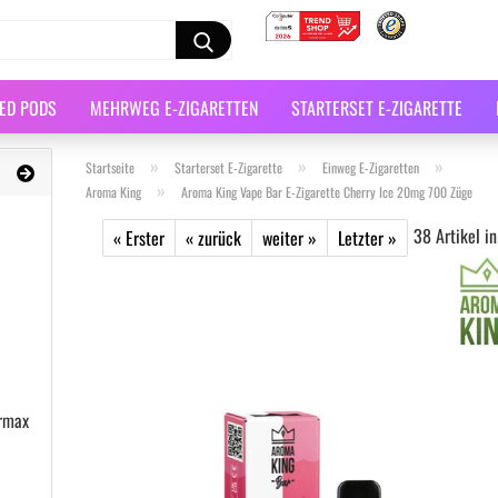
LED PODS
MEHRWEG E-ZIGARETTEN
STARTERSET E-ZIGARETTE
»
»
»
Startseite
Starterset E-Zigarette
Einweg E-Zigaretten
»
Aroma King
Aroma King Vape Bar E-Zigarette Cherry Ice 20mg 700 Züge
38
Artikel in
« Erster
« zurück
weiter »
Letzter »
ermax