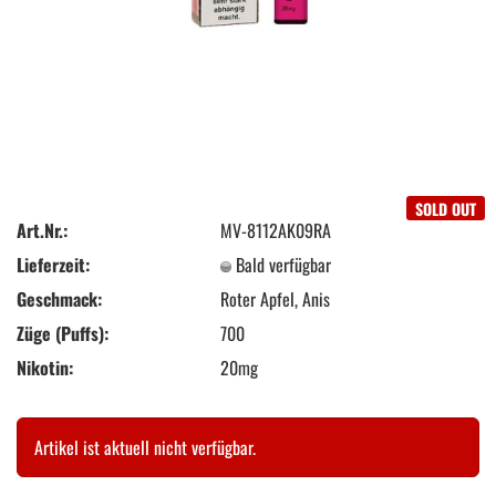
SOLD OUT
Art.Nr.:
MV-8112AK09RA
Lieferzeit:
Bald verfügbar
Geschmack:
Roter Apfel, Anis
Züge (Puffs):
700
Nikotin:
20mg
Artikel ist aktuell nicht verfügbar.