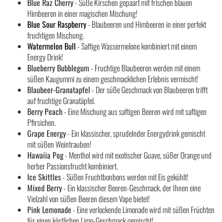
Blue Raz Cherry
- Süße Kirschen gepaart mit frischen blauen
Himbeeren in einer magischen Mischung!
Blue Sour Raspberry
- Blaubeeren und Himbeeren in einer perfekt
fruchtigen Mischung.
Watermelon Bull
- Saftige Wassermelone kombiniert mit einem
Energy Drink!
Blueberry Bubblegum
- Fruchtige Blaubeeren werden mit einem
süßen Kaugummi zu einem geschmacklichen Erlebnis vermischt!
Blaubeer-Granatapfel
- Der süße Geschmack von Blaubeeren trifft
auf fruchtige Granatäpfel.
Berry Peach
- Eine Mischung aus saftigen Beeren wird mit saftigen
Pfirsichen.
Grape Energy
- Ein klassischer, sprudelnder Energydrink gemischt
mit süßen Weintrauben!
Hawaiia Pog
- Menthol wird mit exotischer Guave, süßer Orange und
herber Passionsfrucht kombiniert.
Ice Skittles
- Süßen Fruchtbonbons werden mit Eis gekühlt!
Mixed Berry
- Ein klassischer Beeren-Geschmack, der Ihnen eine
Vielzahl von süßen Beeren diesem Vape bietet!
Pink Lemonade
- Eine verlockende Limonade wird mit süßen Früchten
für einen köstlichen Limo-Geschmack gemischt!