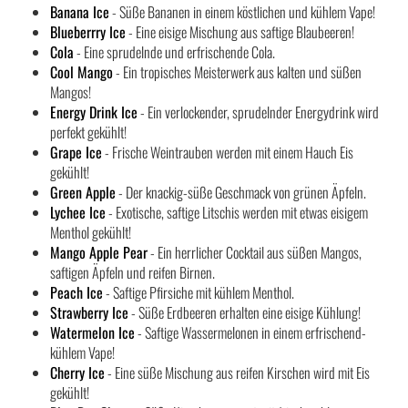
Banana Ice
- Süße Bananen in einem köstlichen und kühlem Vape!
Blueberrry Ice
- Eine eisige Mischung aus saftige Blaubeeren!
Cola
- Eine sprudelnde und erfrischende Cola.
Cool Mango
- Ein tropisches Meisterwerk aus kalten und süßen
Mangos!
Energy Drink Ice
- Ein verlockender, sprudelnder Energydrink wird
perfekt gekühlt!
Grape Ice
- Frische Weintrauben werden mit einem Hauch Eis
gekühlt!
Green Apple
- Der knackig-süße Geschmack von grünen Äpfeln.
Lychee Ice
- Exotische, saftige Litschis werden mit etwas eisigem
Menthol gekühlt!
Mango Apple Pear
- Ein herrlicher Cocktail aus süßen Mangos,
saftigen Äpfeln und reifen Birnen.
Peach Ice
- Saftige Pfirsiche mit kühlem Menthol.
Strawberry Ice
- Süße Erdbeeren erhalten eine eisige Kühlung!
Watermelon Ice
- Saftige Wassermelonen in einem erfrischend-
kühlem Vape!
Cherry Ice
- Eine süße Mischung aus reifen Kirschen wird mit Eis
gekühlt!