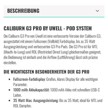
BESCHREIBUNG
CALIBURN G3 PRO BY UWELL - POD SYSTEM
Die Caliburn G3 Pro von Uwell ist eine verbesserte Version der Caliburn G3,
ausgestattet mit einem Fullscreen (Vollbild) Farbdisplay, bis zu 35 Watt
Ausgangsleistung und verbesserten G3 Pro Pods. Die G3 Pro ist für MTL
(Mouth-to-Lung) und RDL (Restricted Direct Lung) gleichermaßen geeignet,
die Bedienung ist einfach und die Airflow (Luftführung) lässt sich präzise
einstellen.
DIE WICHTIGSTEN BESONDERHEITEN DER G3 PRO
Fullscreen-Farbdisplay
: Großes, klares Display für alle wichtigen
Parameter.
1000 mAh Akkukapazität
: 1000 mAh Akku mit schnellem USB-C
Laden.
35 Watt Max. Ausgangsleistung
: Bis zu 35 Watt, ideal für MTL und
RDL Dampfen.