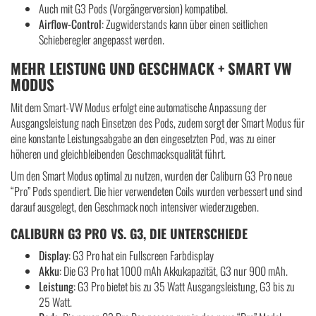
Auch mit G3 Pods (Vorgängerversion) kompatibel.
Airflow-Control
: Zugwiderstands kann über einen seitlichen
Schieberegler angepasst werden.
MEHR LEISTUNG UND GESCHMACK + SMART VW
MODUS
Mit dem Smart-VW Modus erfolgt eine automatische Anpassung der
Ausgangsleistung nach Einsetzen des Pods, zudem sorgt der Smart Modus für
eine konstante Leistungsabgabe an den eingesetzten Pod, was zu einer
höheren und gleichbleibenden Geschmacksqualität führt.
Um den Smart Modus optimal zu nutzen, wurden der Caliburn G3 Pro neue
“Pro” Pods spendiert. Die hier verwendeten Coils wurden verbessert und sind
darauf ausgelegt, den Geschmack noch intensiver wiederzugeben.
CALIBURN G3 PRO VS. G3, DIE UNTERSCHIEDE
Display
: G3 Pro hat ein Fullscreen Farbdisplay
Akku
: Die G3 Pro hat 1000 mAh Akkukapazität, G3 nur 900 mAh.
Leistung
: G3 Pro bietet bis zu 35 Watt Ausgangsleistung, G3 bis zu
25 Watt.