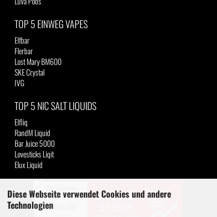
Luva Pods
TOP 5 EINWEG VAPES
Elfbar
Flerbar
Lost Mary BM600
SKE Crystal
IVG
TOP 5 NIC SALT LIQUIDS
Elfliq
RandM Liquid
Bar Juice 5000
Lovesticks Liqit
Elux Liquid
Diese Webseite verwendet Cookies und andere
Technologien