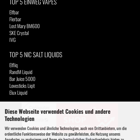
TOP 5 EINWEG VAPES
Elfbar
Flerbar
Lost Mary BM600
SKE Crystal
IVG
TOP 5 NIC SALT LIQUIDS
Elfliq
RandM Liquid
Bar Juice 5000
Lovesticks Liqit
Elux Liquid
Diese Webseite verwendet Cookies und andere
Technologien
Wir verwenden Cookies und ähnliche Technologien, auch von Drittanbietern, um die
ordentliche Funktionsweise der Website zu gewährleisten, die Nutzung unseres
Angebotes zu analysieren und Ihnen ein bestmögliches Einkaufserlebnis bieten zu