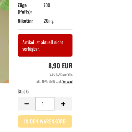
Züge
700
(Puffs):
Nikotin:
20mg
Artikel ist aktuell nicht
verfügbar.
8,90 EUR
8,90 EUR pro Stk.
inkl. 19% MwSt. zzgl.
Versand
Stück:
Stück