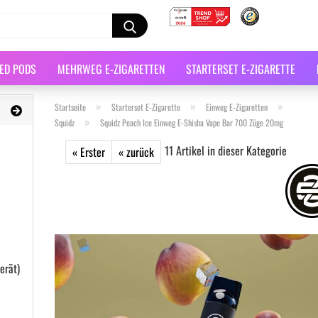
LED PODS
MEHRWEG E-ZIGARETTEN
STARTERSET E-ZIGARETTE
»
»
»
Startseite
Starterset E-Zigarette
Einweg E-Zigaretten
»
Squidz
Squidz Peach Ice Einweg E-Shisha Vape Bar 700 Züge 20mg
11
Artikel in dieser Kategorie
« Erster
« zurück
erät)