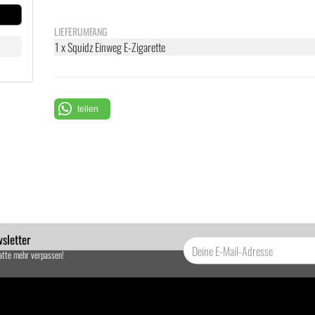
LIEFERUMFANG
1 x Squidz Einweg E-Zigarette
teilen
sletter
atte mehr verpassen!