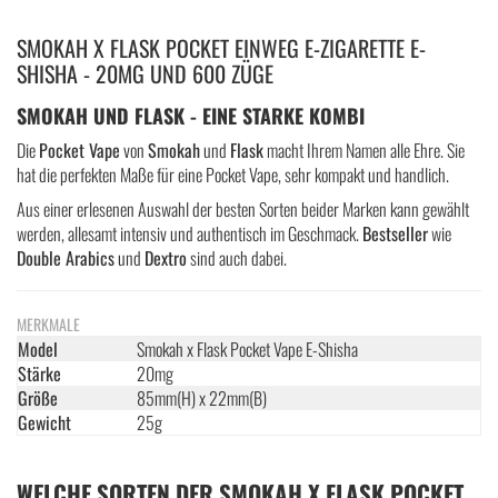
SMOKAH X FLASK POCKET EINWEG E-ZIGARETTE E-
SHISHA - 20MG UND 600 ZÜGE
SMOKAH UND FLASK - EINE STARKE KOMBI
Die
Pocket Vape
von
Smokah
und
Flask
macht Ihrem Namen alle Ehre. Sie
hat die perfekten Maße für eine Pocket Vape, sehr kompakt und handlich.
Aus einer erlesenen Auswahl der besten Sorten beider Marken kann gewählt
werden, allesamt intensiv und authentisch im Geschmack.
Bestseller
wie
Double Arabics
und
Dextro
sind auch dabei.
MERKMALE
Model
Smokah x Flask Pocket Vape E-Shisha
Stärke
20mg
Größe
85mm(H) x 22mm(B)
Gewicht
25g
WELCHE SORTEN DER SMOKAH X FLASK POCKET