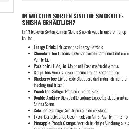
IN WELCHEN SORTEN SIND DIE SMOKAH E-
SHISHA ERHÄLTLICH?
In 13 leckeren Sorten können Sie die Smokah Vape in unserem Shop
kaufen.
Energy Drink
: Erfrischendes Energy Getränk.
Chocolate Ice Cream
: Süße Schokolade kombiniert mit cre
Vanille-Eis.
Passionfruit Mojito
: Mojito mit Passionsfrucht Aroma.
Grape Ice
: Auch Smokah hat eine Traube, sogar mit Ice.
Blueberry Ice
: Die beliebte Blaubeere darf natürlich nicht feh
fruchtig und frisch!
Peach Ice
: Saftiger Pfirsisch mit Ice-Kick.
Double Arabics
: Die geballte Ladung Doppelapfel, bekannt au
Shisha Szene.
Cola Ice
: Spritzige Cola, frisch aus dem Eisfach.
Extro
: Der belebende Geschmack von Minz-Pastillen mit Zitro
Pineapple Peach Orange
: herrlich fruchtige Mischung aus 