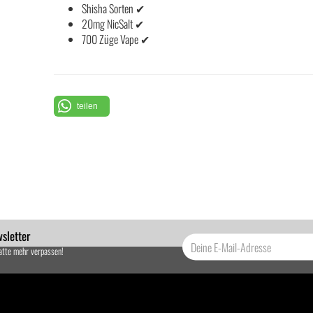
Shisha Sorten ✔
20mg NicSalt ✔
700 Züge Vape ✔
teilen
sletter
atte mehr verpassen!