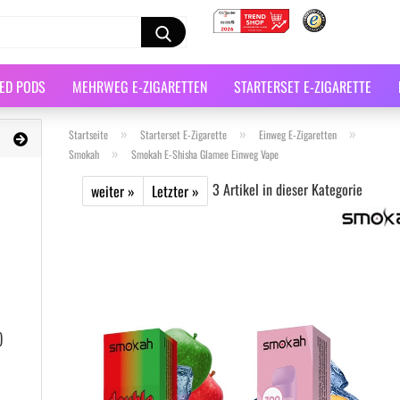
LED PODS
MEHRWEG E-ZIGARETTEN
STARTERSET E-ZIGARETTE
»
»
»
Startseite
Starterset E-Zigarette
Einweg E-Zigaretten
»
Smokah
Smokah E-Shisha Glamee Einweg Vape
3
Artikel in dieser Kategorie
weiter »
Letzter »
)