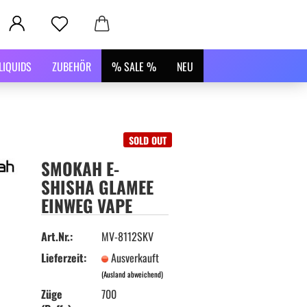
LIQUIDS
ZUBEHÖR
% SALE %
NEU
SOLD OUT
SMOKAH E-
SHISHA GLAMEE
EINWEG VAPE
Art.Nr.:
MV-8112SKV
Lieferzeit:
Ausverkauft
(Ausland abweichend)
Züge
700