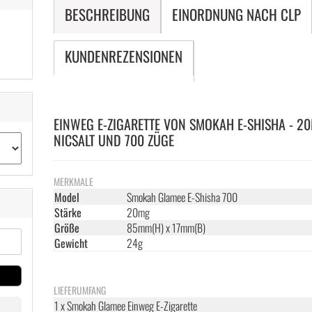
BESCHREIBUNG
EINORDNUNG NACH CLP
KUNDENREZENSIONEN
EINWEG E-ZIGARETTE VON SMOKAH E-SHISHA - 2
NICSALT UND 700 ZÜGE
MERKMALE
Model
Smokah Glamee E-Shisha 700
Stärke
20mg
Größe
85mm(H) x 17mm(B)
Gewicht
24g
LIEFERUMFANG
1 x Smokah Glamee Einweg E-Zigarette