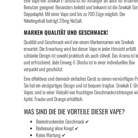
Eine Vape von Smokah E-Shisha ist für Anfänger als auch für erfahre
Benutzer geeignet. Besonders beliebt und bekannt ist die Smokah Sor
Doppelapfel. Mit einer Vape sind bis zu 700 Züge möglich. Der
Nikotingehalt beträgt 20mg NicSalt.
MARKEN QUALITÄT UND GESCHMACK!
Qualität und Geschmack wird von einem Markennamen wie Smokah
erwartet. Die Erwartung wird bei dieser Vape in jeder Hinsicht erfüllt.
schlanke Design ist sowohl praktisch als auch stilvoll. Das Aroma ist k
und erfrischend. Jede Einweg-E-Shisha ist in einer individuellen Box
verpackt und geschützt.
Eine effektives und dennoch einfaches Gerät zu einem vernünftigen Pr
Sie hat ein einzigartiges Design und ist bequem tragbar. Smokah E-Sh
Vapes sind in einer Vielzahl von fruchtigen Geschmacksrichtungen wi
Apfel, Traube und Orange erhältlich.
WAS SIND DIE DIE VORTEILE DIESER VAPE?
Beeindruckender Geschmack ✔
Bedienung ohne Knopf ✔
Keine Wartung ✔