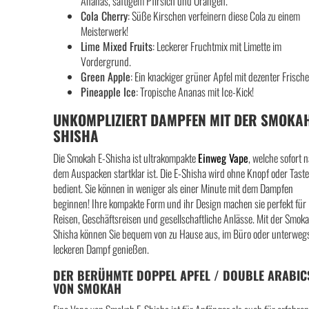
Ananas, saftigem Pfirsich und Orangen.
Cola Cherry
: Süße Kirschen verfeinern diese Cola zu einem
Meisterwerk!
Lime Mixed Fruits
: Leckerer Fruchtmix mit Limette im
Vordergrund.
Green Apple
: Ein knackiger grüner Apfel mit dezenter Frische
Pineapple Ice
: Tropische Ananas mit Ice-Kick!
UNKOMPLIZIERT DAMPFEN MIT DER SMOKAH
SHISHA
Die Smokah E-Shisha ist ultrakompakte
Einweg Vape
, welche sofort 
dem Auspacken startklar ist. Die E-Shisha wird ohne Knopf oder Tast
bedient. Sie können in weniger als einer Minute mit dem Dampfen
beginnen! Ihre kompakte Form und ihr Design machen sie perfekt für
Reisen, Geschäftsreisen und gesellschaftliche Anlässe. Mit der Smoka
Shisha können Sie bequem von zu Hause aus, im Büro oder unterweg
leckeren Dampf genießen.
DER BERÜHMTE DOPPEL APFEL / DOUBLE ARABIC
VON SMOKAH