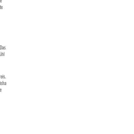
ne
te
 Das
ühl
eis.
isha
e