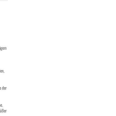
migem
len,
s der
ne.
süßer