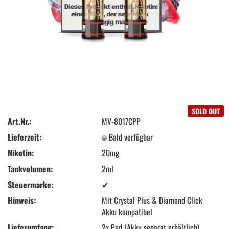
SOLD OUT
Art.Nr.:
MV-8017CPP
Lieferzeit:
Bald verfügbar
Nikotin:
20mg
Tankvolumen:
2ml
Steuermarke:
✔
Hinweis:
Mit Crystal Plus & Diamond Click
Akku kompatibel
Lieferumfang:
2x Pod (Akku separat erhältlich)