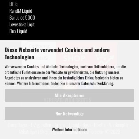
Elfliq
RandM Liquid
Bar Juice 5000
Lovesticks Liqit
Elux Liquid
Diese Webseite verwendet Cookies und andere
Technologien
Wir verwenden Cookies und ähnliche Technologien, auch von Drittanbietern, um die
ordentliche Funktionsweise der Website zu gewährleisten, die Nutzung unseres
Angebotes zu analysieren und Ihnen ein bestmögliches Einkaufserlebnis bieten zu
können. Weitere Informationen finden Sie in unserer
Datenschutzerklärung
.
Alle Akzeptieren
VERTRAG WIDERRUFEN
Nur Notwendige
Dampflager - E-Zigaretten - Aroma - Liquid - Base - Nikotin - Verdampfer -
Weitere Informationen
Akkuträger |
Shopping Cart Solution
by Gambio.com © 2023