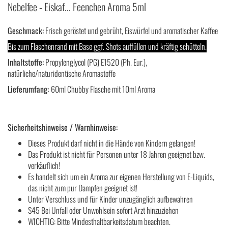
Nebelfee - Eiskaf... Feenchen Aroma 5ml
Geschmack:
Frisch geröstet und gebrüht, Eiswürfel und aromatischer Kaffee
Bis zum Flaschenrand mit Base ggf. Shots auffüllen und kräftig schütteln.
Inhaltstoffe:
Propylenglycol (PG) E1520 (Ph. Eur.),
natürliche/naturidentische Aromastoffe
Lieferumfang:
60ml Chubby Flasche mit 10ml Aroma
Sicherheitshinweise / Warnhinweise:
Dieses Produkt darf nicht in die Hände von Kindern gelangen!
Das Produkt ist nicht für Personen unter 18 Jahren geeignet bzw.
verkäuflich!
Es handelt sich um ein Aroma zur eigenen Herstellung von E-Liquids,
das nicht zum pur Dampfen geeignet ist!
Unter Verschluss und für Kinder unzugänglich aufbewahren
S45 Bei Unfall oder Unwohlsein sofort Arzt hinzuziehen
WICHTIG: Bitte Mindesthaltbarkeitsdatum beachten.