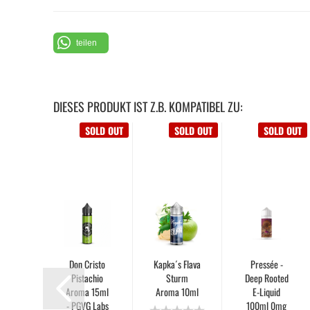
teilen
DIESES PRODUKT IST Z.B. KOMPATIBEL ZU:
SOLD OUT
SOLD OUT
SOLD OUT
SOLD OUT
ess
Don Cristo
Kapka´s Flava
Pressée -
 30ml
Pistachio
Sturm
Deep Rooted
VALUE
Aroma 15ml
Aroma 10ml
E-Liquid
pka's
- PGVG Labs
100ml 0mg