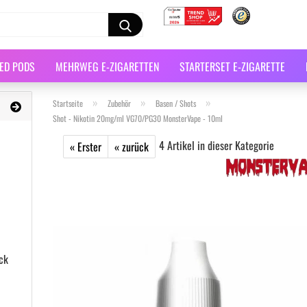
LED PODS
MEHRWEG E-ZIGARETTEN
STARTERSET E-ZIGARETTE
»
»
»
Startseite
Zubehör
Basen / Shots
Shot - Nikotin 20mg/ml VG70/PG30 MonsterVape - 10ml
4
Artikel in dieser Kategorie
« Erster
« zurück
ck