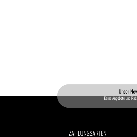
Flava
Fla
22,90 EUR
9,80 EUR
13,90 EUR
13,9
22,90 EUR pro 100ml
65,33 EUR pro 100ml
46,33 EUR pro 100ml
46,33 EUR 
Unser New
Keine Angebote und Rab
ZAHLUNGSARTEN