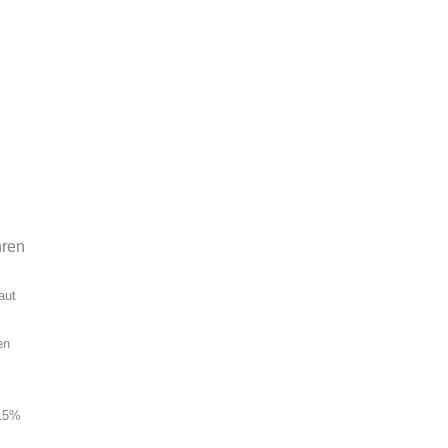
hren
aut
en
 15%