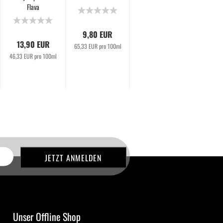
Flava
Flava
9,80 EUR
9,8
13,90 EUR
13,90 EUR
65,33 EUR pro 100ml
65,33 EU
46,33 EUR pro 100ml
46,33 EUR pro 100ml
Unser Offline Shop