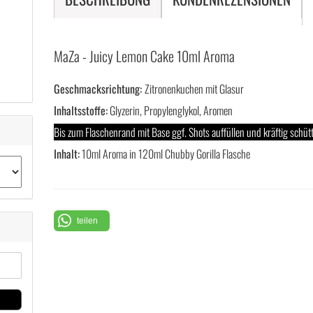
MaZa - Juicy Lemon Cake 10ml Aroma
Geschmacksrichtung:
Zitronenkuchen mit Glasur
Inhaltsstoffe:
Glyzerin, Propylenglykol, Aromen
Bis zum Flaschenrand mit Base ggf. Shots auffüllen und kräftig schütt
Inhalt:
10ml Aroma in 120ml Chubby Gorilla Flasche
teilen