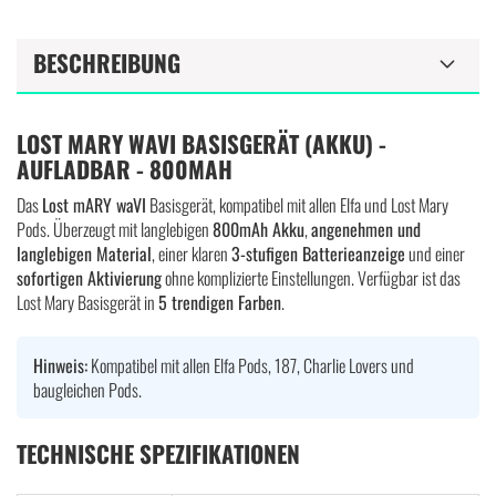
BESCHREIBUNG
LOST MARY WAVI BASISGERÄT (AKKU) -
AUFLADBAR - 800MAH
Das
Lost mARY waVI
Basisgerät, kompatibel mit allen Elfa und Lost Mary
Pods. Überzeugt mit langlebigen
800mAh Akku
,
angenehmen und
langlebigen Material
, einer klaren
3-stufigen Batterieanzeige
und einer
sofortigen Aktivierung
ohne komplizierte Einstellungen. Verfügbar ist das
Lost Mary Basisgerät in
5 trendigen Farben
.
Hinweis:
Kompatibel mit allen Elfa Pods, 187, Charlie Lovers und
baugleichen Pods.
TECHNISCHE SPEZIFIKATIONEN