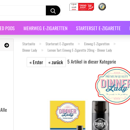
LED PODS
MEHRWEG E-ZIGARETTEN
STARTERSET E-ZIGARETTE
»
»
»
Startseite
Starterset E-Zigarette
Einweg E-Zigaretten
»
Dinner Lady
Lemon Tart Einweg E-Zigarette 20mg - Dinner Lady
5
Artikel in dieser Kategorie
« Erster
« zurück
 Alle