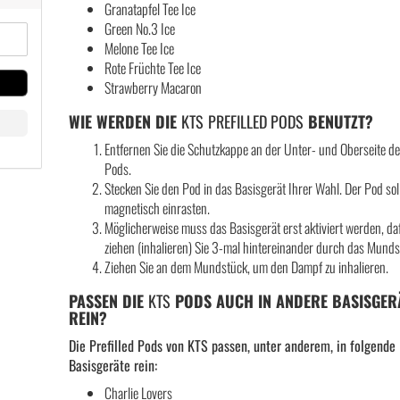
Granatapfel Tee Ice
Green No.3 Ice
Melone Tee Ice
Rote Früchte Tee Ice
Strawberry Macaron
WIE WERDEN DIE
KTS
PREFILLED PODS
BENUTZT?
Entfernen Sie die Schutzkappe an der Unter- und Oberseite d
Pods.
Stecken Sie den Pod in das Basisgerät Ihrer Wahl. Der Pod sol
magnetisch einrasten.
Möglicherweise muss das Basisgerät erst aktiviert werden, da
ziehen (inhalieren) Sie 3-mal hintereinander durch das Munds
Ziehen Sie an dem Mundstück, um den Dampf zu inhalieren.
PASSEN DIE
KTS
PODS AUCH IN ANDERE BASISGER
REIN?
Die Prefilled Pods von KTS passen, unter anderem, in folgende
Basisgeräte rein:
Charlie Lovers