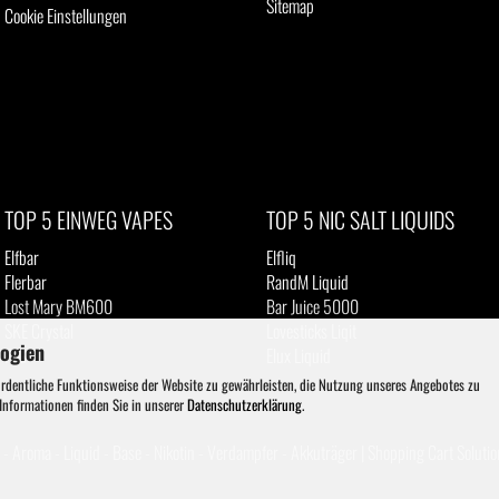
Sitemap
Cookie Einstellungen
TOP 5 EINWEG VAPES
TOP 5 NIC SALT LIQUIDS
Elfbar
Elfliq
Flerbar
RandM Liquid
Lost Mary BM600
Bar Juice 5000
SKE Crystal
Lovesticks Liqit
logien
IVG
Elux Liquid
ordentliche Funktionsweise der Website zu gewährleisten, die Nutzung unseres Angebotes zu
 Informationen finden Sie in unserer
Datenschutzerklärung
.
- Aroma - Liquid - Base - Nikotin - Verdampfer - Akkuträger |
Shopping Cart Solutio