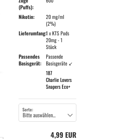
Züge
600
(Puffs):
Nikotin:
20 mg/ml
(2%)
Lieferumfang:
1 x KTS Pods
20mg - 1
Stück
Passendes
Passende
Basisgerät:
Basisgeräte ↙
187
Charlie Lovers
Snapers Eco+
Sorte:
4,99 EUR