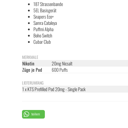
187 Strassenbande
5EL Basisgerät
Snapers Eco+
Samra Cataleya
Puffmi Alpha
Boho Switch
Cubar Club
MERKMALE
Nikotin
20mg Nicsalt
Züge je Pod
600 Puffs
LIEFERUMFANG
1 x KTS Prefilled Pod 20mg - Single Pack
teilen