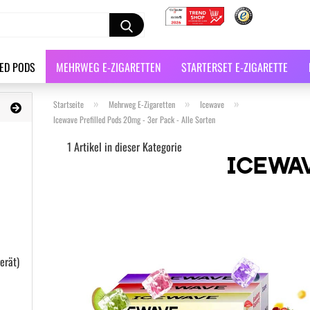
LED PODS
MEHRWEG E-ZIGARETTEN
STARTERSET E-ZIGARETTE
»
»
»
Startseite
Mehrweg E-Zigaretten
Icewave
Icewave Prefilled Pods 20mg - 3er Pack - Alle Sorten
1
Artikel in dieser Kategorie
erät)