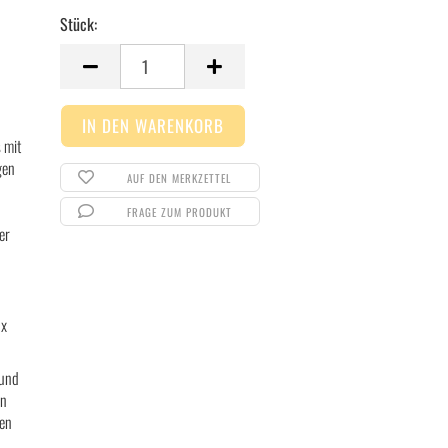
Stück:
Stück
 mit
gen
AUF DEN MERKZETTEL
FRAGE ZUM PRODUKT
er
3x
 und
in
len