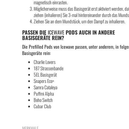
magnetisch einrasten.
Möglicherweise muss das Basisgerät erst aktiviert werden, da
ziehen (inhalieren) Sie 3-mal hintereinander durch das Munds
Ziehen Sie an dem Mundstück, um den Dampf zu inhalieren.
PASSEN DIE
ICEWAVE
PODS AUCH IN ANDERE
BASISGERÄTE REIN?
Die Prefilled Pods von Icewave passen, unter anderem, in folg
Basisgeräte rein:
Charlie Lovers
187 Strassenbande
5EL Basisgerät
Snapers Eco+
Samra Cataleya
Puffmi Alpha
Boho Switch
Cubar Club
MERKMALE