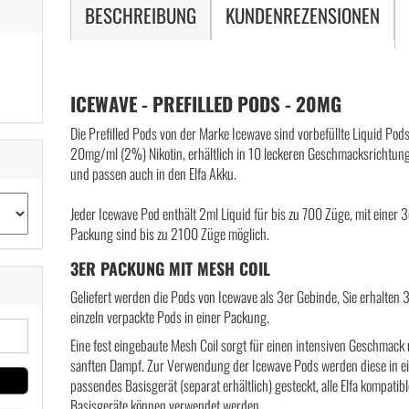
BESCHREIBUNG
KUNDENREZENSIONEN
ICEWAVE - PREFILLED PODS - 20MG
Die Prefilled Pods von der Marke Icewave sind vorbefüllte Liquid Pods
20mg/ml (2%) Nikotin, erhältlich in 10 leckeren Geschmacksrichtun
und passen auch in den Elfa Akku.
Jeder Icewave Pod enthält 2ml Liquid für bis zu 700 Züge, mit einer 3
Packung sind bis zu 2100 Züge möglich.
3ER PACKUNG MIT MESH COIL
Geliefert werden die Pods von Icewave als 3er Gebinde, Sie erhalten 
einzeln verpackte Pods in einer Packung.
Eine fest eingebaute Mesh Coil sorgt für einen intensiven Geschmack
sanften Dampf. Zur Verwendung der Icewave Pods werden diese in e
passendes Basisgerät (separat erhältlich) gesteckt, alle Elfa kompatib
Basisgeräte können verwendet werden.