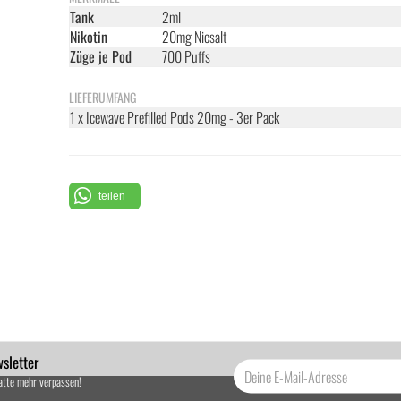
Tank
2ml
Nikotin
20mg Nicsalt
Züge je Pod
700 Puffs
LIEFERUMFANG
1 x Icewave Prefilled Pods 20mg - 3er Pack
teilen
sletter
atte mehr verpassen!