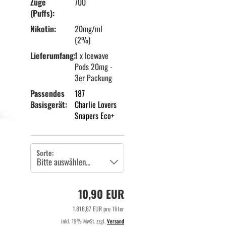
Züge
700
(Puffs):
Nikotin:
20mg/ml
(2%)
Lieferumfang:
1 x Icewave
Pods 20mg -
3er Packung
Passendes
187
Basisgerät:
Charlie Lovers
Snapers Eco+
Sorte:
10,90 EUR
1.816,67 EUR pro 1liter
inkl. 19% MwSt. zzgl.
Versand