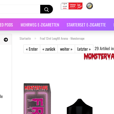
LED PODS
MEHRWEG E-ZIGARETTEN
STARTERSET E-ZIGARETTE
»
Startseite
Frad 12ml Longfill Aroma - Monstervape
29
Artikel in
« Erster
« zurück
weiter »
Letzter »
le