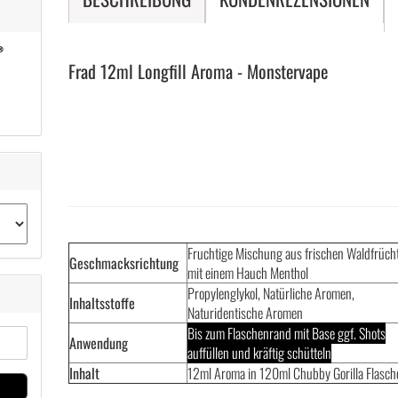
Frad 12ml Longfill Aroma - Monstervape
Fruchtige Mischung aus frischen Waldfrüch
Geschmacksrichtung
mit einem Hauch Menthol
Propylenglykol, Natürliche Aromen,
Inhaltsstoffe
Naturidentische Aromen
Bis zum Flaschenrand mit Base ggf. Shots
Anwendung
auffüllen und kräftig schütteln
Inhalt
12ml Aroma in 120ml Chubby Gorilla Flasch