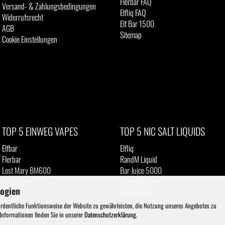
Flerbar FAQ
Versand- & Zahlungsbedingungen
Elfliq FAQ
Widerrufsrecht
Elf Bar 1500
AGB
Sitemap
Cookie Einstellungen
TOP 5 EINWEG VAPES
TOP 5 NIC SALT LIQUIDS
Elfbar
Elfliq
Flerbar
RandM Liquid
Lost Mary BM600
Bar Juice 5000
SKE Crystal
Lovesticks Liqit
logien
IVG
Elux Liquid
ordentliche Funktionsweise der Website zu gewährleisten, die Nutzung unseres Angebotes zu
 Informationen finden Sie in unserer
Datenschutzerklärung
.