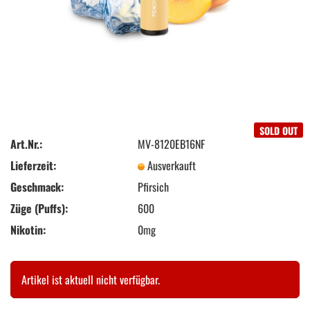
SOLD OUT
Art.Nr.:
MV-8120EB16NF
Lieferzeit:
Ausverkauft
Geschmack:
Pfirsich
Züge (Puffs):
600
Nikotin:
0mg
Artikel ist aktuell nicht verfügbar.