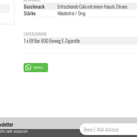
Geschmack
Erfrischende Cola mit einem Hauch Zitrone
Stärke
Nikotinfrei / 0mg
LIEFERUMFANG
1 x Elf Bar 600 Einweg E-Zigarette
teilen
sletter
atte mehr verpassen!