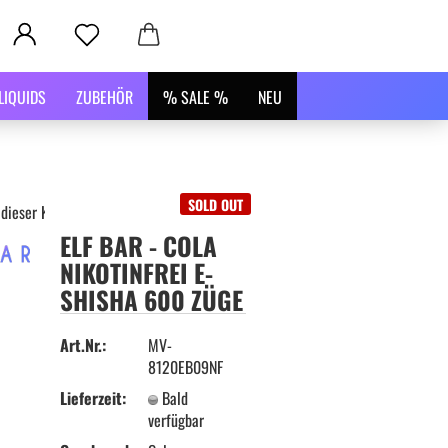
LIQUIDS
ZUBEHÖR
% SALE %
NEU
SOLD OUT
 dieser Kategorie
ELF BAR - COLA
NIKOTINFREI E-
SHISHA 600 ZÜGE
Art.Nr.:
MV-
8120EB09NF
Lieferzeit:
Bald
verfügbar