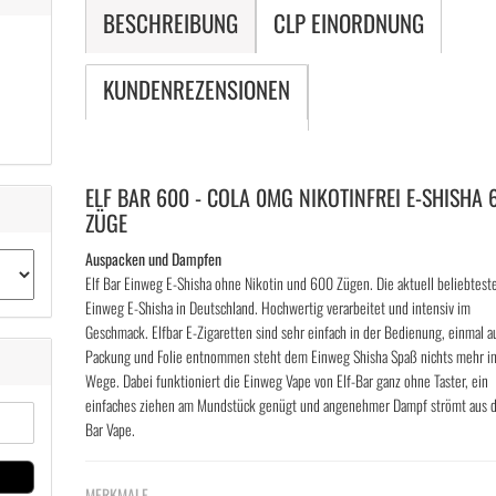
BESCHREIBUNG
CLP EINORDNUNG
KUNDENREZENSIONEN
ELF BAR 600 - COLA 0MG NIKOTINFREI E-SHISHA 
ZÜGE
Auspacken und Dampfen
Elf Bar Einweg E-Shisha ohne Nikotin und 600 Zügen. Die aktuell beliebtest
Einweg E-Shisha in Deutschland. Hochwertig verarbeitet und intensiv im
Geschmack. Elfbar E-Zigaretten sind sehr einfach in der Bedienung, einmal a
Packung und Folie entnommen steht dem Einweg Shisha Spaß nichts mehr i
Wege. Dabei funktioniert die Einweg Vape von Elf-Bar ganz ohne Taster, ein
einfaches ziehen am Mundstück genügt und angenehmer Dampf strömt aus d
Bar Vape.
MERKMALE