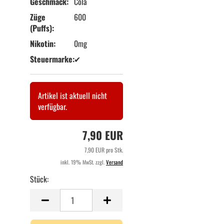
Geschmack:
Cola
Züge
600
(Puffs):
Nikotin:
0mg
Steuermarke:
✔
Artikel ist aktuell nicht
verfügbar.
7,90 EUR
7,90 EUR pro Stk.
inkl. 19% MwSt. zzgl.
Versand
Stück:
Stück