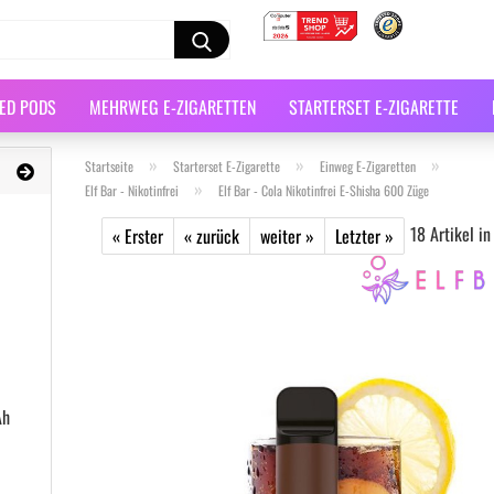
LED PODS
MEHRWEG E-ZIGARETTEN
STARTERSET E-ZIGARETTE
»
»
»
Startseite
Starterset E-Zigarette
Einweg E-Zigaretten
»
Elf Bar - Nikotinfrei
Elf Bar - Cola Nikotinfrei E-Shisha 600 Züge
18
Artikel in
« Erster
« zurück
weiter »
Letzter »
Ah