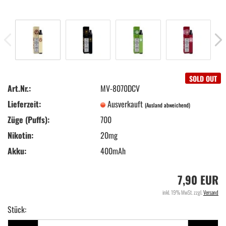
SOLD OUT
Art.Nr.:
MV-8070DCV
Lieferzeit:
Ausverkauft
(Ausland abweichend)
Züge (Puffs):
700
Nikotin:
20mg
Akku:
400mAh
7,90 EUR
inkl. 19% MwSt. zzgl.
Versand
Stück:
Stück