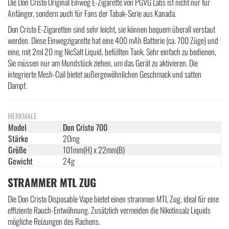
Die Don Cristo Original Einweg E-Zigarette von PGVG Labs ist nicht nur für
Anfänger, sondern auch für Fans der Tabak-Serie aus Kanada.
Don Cristo E-Zigaretten sind sehr leicht, sie können bequem überall verstaut
werden. Diese Einwegzigarette hat eine 400 mAh Batterie (ca. 700 Züge) und
eine, mit 2ml 20 mg NicSalt Liquid, befüllten Tank. Sehr einfach zu bedienen,
Sie müssen nur am Mundstück ziehen, um das Gerät zu aktivieren. Die
integrierte Mesh-Coil bietet außergewöhnlichen Geschmack und satten
Dampf.
MERKMALE
Model
Don Cristo 700
Stärke
20mg
Größe
101mm(H) x 22mm(B)
Gewicht
24g
STRAMMER MTL ZUG
Die Don Cristo Disposable Vape bietet einen strammen MTL Zug, ideal für eine
effiziente Rauch-Entwöhnung. Zusätzlich vermeiden die Nikotinsalz Liquids
mögliche Reizungen des Rachens.