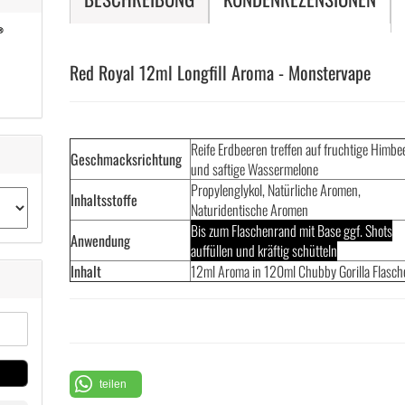
Red Royal 12ml Longfill Aroma - Monstervape
Reife Erdbeeren treffen auf fruchtige Himbe
Geschmacksrichtung
und saftige Wassermelone
Propylenglykol, Natürliche Aromen,
Inhaltsstoffe
Naturidentische Aromen
Bis zum Flaschenrand mit Base ggf. Shots
Anwendung
auffüllen und kräftig schütteln
Inhalt
12ml Aroma in 120ml Chubby Gorilla Flasch
teilen