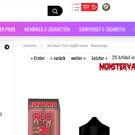
LED PODS
MEHRWEG E-ZIGARETTEN
STARTERSET E-ZIGARETTE
»
Startseite
Red Royal 12ml Longfill Aroma - Monstervape
29
Artikel in
« Erster
« zurück
weiter »
Letzter »
l