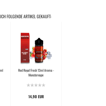
UCH FOLGENDE ARTIKEL GEKAUFT:
0ml
Red Royal Fresh 13ml Aroma -
Dojo Blast X Akku (Basisgerät)
Monstervape
1000mAh
14,90 EUR
9,90 EUR
9,90 EUR pro Stk.