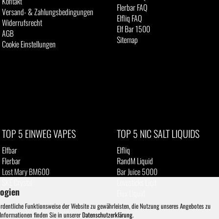
Kontakt
Flerbar FAQ
Versand- & Zahlungsbedingungen
Elfliq FAQ
Widerrufsrecht
Elf Bar 1500
AGB
Sitemap
Cookie Einstellungen
TOP 5 EINWEG VAPES
TOP 5 NIC SALT LIQUIDS
Elfbar
Elfliq
Flerbar
RandM Liquid
Lost Mary BM600
Bar Juice 5000
SKE Crystal
Lovesticks Liqit
logien
IVG
Elux Liquid
ordentliche Funktionsweise der Website zu gewährleisten, die Nutzung unseres Angebotes zu
 Informationen finden Sie in unserer
Datenschutzerklärung
.