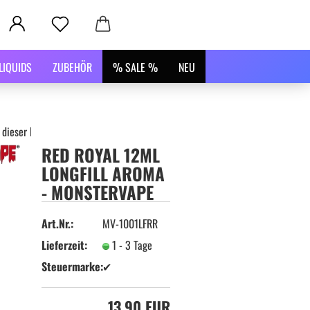
LIQUIDS
ZUBEHÖR
% SALE %
NEU
 dieser Kategorie
RED ROYAL 12ML
LONGFILL AROMA
- MONSTERVAPE
Art.Nr.:
MV-1001LFRR
Lieferzeit:
1 - 3 Tage
Steuermarke:
✔
13,90 EUR