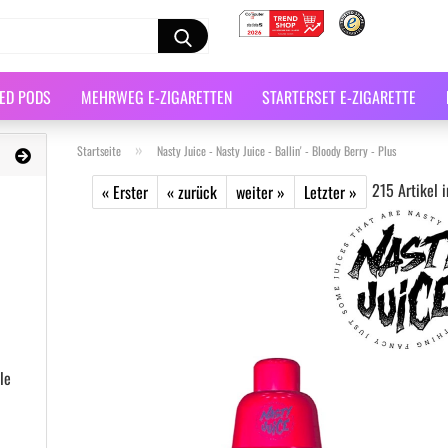
LED PODS
MEHRWEG E-ZIGARETTEN
STARTERSET E-ZIGARETTE
»
Startseite
Nasty Juice - Nasty Juice - Ballin' - Bloody Berry - Plus
215
Artikel i
« Erster
« zurück
weiter »
Letzter »
le