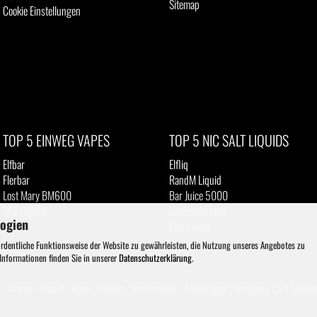
Sitemap
Cookie Einstellungen
TOP 5 EINWEG VAPES
TOP 5 NIC SALT LIQUIDS
Elfbar
Elfliq
Flerbar
RandM Liquid
Lost Mary BM600
Bar Juice 5000
SKE Crystal
Lovesticks Liqit
logien
IVG
Elux Liquid
ordentliche Funktionsweise der Website zu gewährleisten, die Nutzung unseres Angebotes zu
 Informationen finden Sie in unserer
Datenschutzerklärung
.
- Aroma - Liquid - Base - Nikotin - Verdampfer - Akkuträger |
Shopping Cart Solutio