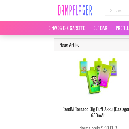
EINWEG E-ZIGARETTE
ELF BAR
PREFIL
Neue Artikel
RandM Tornado Big Puff Akku (Basisger
650mAh
Normalpreis 9,90 EUR