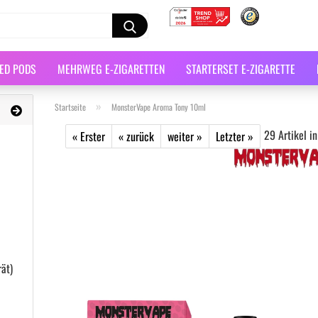
LED PODS
MEHRWEG E-ZIGARETTEN
STARTERSET E-ZIGARETTE
»
Startseite
MonsterVape Aroma Tony 10ml
29
Artikel in
« Erster
« zurück
weiter »
Letzter »
ät)