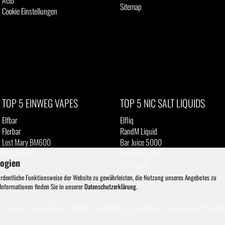
AGB
Sitemap
Cookie Einstellungen
TOP 5 EINWEG VAPES
TOP 5 NIC SALT LIQUIDS
Elfbar
Elfliq
Flerbar
RandM Liquid
Lost Mary BM600
Bar Juice 5000
SKE Crystal
Lovesticks Liqit
logien
IVG
Elux Liquid
ordentliche Funktionsweise der Website zu gewährleisten, die Nutzung unseres Angebotes zu
 Informationen finden Sie in unserer
Datenschutzerklärung
.
- Aroma - Liquid - Base - Nikotin - Verdampfer - Akkuträger |
Shopping Cart Solutio