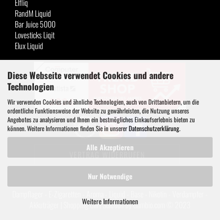
Elfliq
RandM Liquid
Bar Juice 5000
Lovesticks Liqit
Elux Liquid
Diese Webseite verwendet Cookies und andere
Technologien
Wir verwenden Cookies und ähnliche Technologien, auch von Drittanbietern, um die
ordentliche Funktionsweise der Website zu gewährleisten, die Nutzung unseres
Angebotes zu analysieren und Ihnen ein bestmögliches Einkaufserlebnis bieten zu
können. Weitere Informationen finden Sie in unserer
Datenschutzerklärung
.
Alle Akzeptieren
VERTRAG WIDERRUFEN
Nur Notwendige
Dampflager - E-Zigaretten - Aroma - Liquid - Base - Nikotin - Verdampfer -
Weitere Informationen
Akkuträger |
Shopping Cart Solution
by Gambio.com © 2023