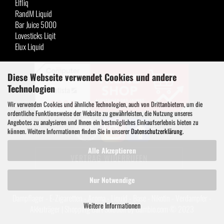
Elfliq
RandM Liquid
Bar Juice 5000
Lovesticks Liqit
Elux Liquid
Diese Webseite verwendet Cookies und andere
Technologien
Wir verwenden Cookies und ähnliche Technologien, auch von Drittanbietern, um die
ordentliche Funktionsweise der Website zu gewährleisten, die Nutzung unseres
Angebotes zu analysieren und Ihnen ein bestmögliches Einkaufserlebnis bieten zu
können. Weitere Informationen finden Sie in unserer
Datenschutzerklärung
.
Alle Akzeptieren
VERTRAG WIDERRUFEN
Nur Notwendige
Dampflager - E-Zigaretten - Aroma - Liquid - Base - Nikotin - Verdampfer -
Weitere Informationen
Akkuträger |
Shopping Cart Solution
by Gambio.com © 2023