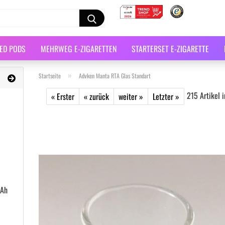
LED PODS
MEHRWEG E-ZIGARETTEN
STARTERSET E-ZIGARETTE
»
Startseite
Advken Manta RTA Glas Standart
215
Artikel i
« Erster
« zurück
weiter »
Letzter »
mAh