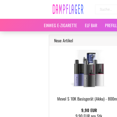
EINWEG E-ZIGARETTE
ELF BAR
PREFIL
Neue Artikel
Mevol S 10K Basisgerät (Akku) - 800
9,90 EUR
9,90 EUR pro Stk.