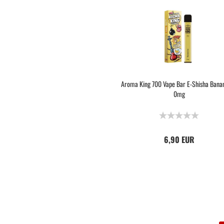
Aroma King 700 Vape Bar E-Shisha Banan
0mg
6,90 EUR