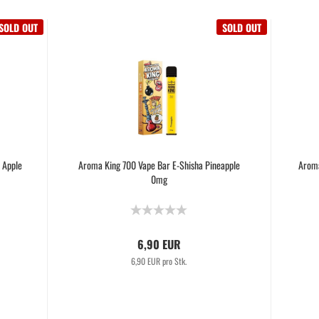
SOLD OUT
SOLD OUT
 Apple
Aroma King 700 Vape Bar E-Shisha Pineapple
Aroma
0mg
6,90 EUR
6,90 EUR pro Stk.