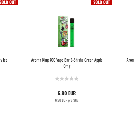
SOLD OUT
SOLD OUT
y Ice
Aroma King 700 Vape Bar E-Shisha Green Apple
Arom
0mg
6,90 EUR
6,90 EUR pro Stk.