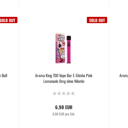
SOLD OUT
SOLD OUT
 Bull
Aroma King 700 Vape Bar E-Shisha Pink
Aroma
Lemonade 0mg ohne Nikotin
6,90 EUR
6,90 EUR pro Stk.