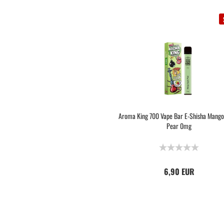
Aroma King 700 Vape Bar E-Shisha Mango
Pear 0mg
6,90 EUR