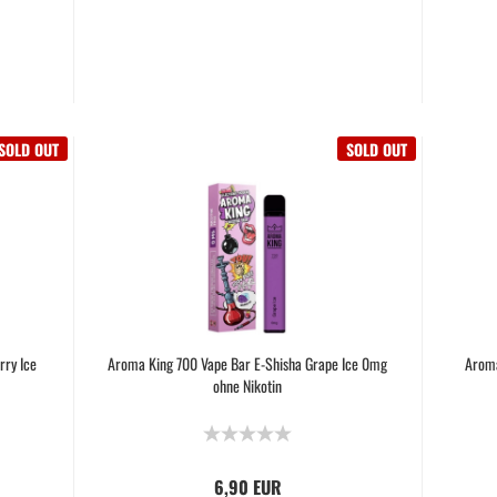
SOLD OUT
SOLD OUT
rry Ice
Aroma King 700 Vape Bar E-Shisha Grape Ice 0mg
Aroma
ohne Nikotin
6,90 EUR