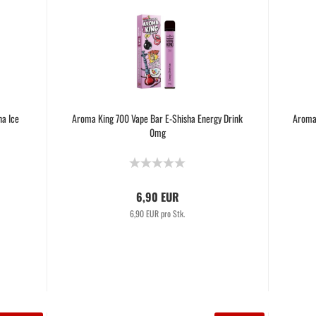
a Ice
Aroma King 700 Vape Bar E-Shisha Energy Drink
Aroma 
0mg
6,90 EUR
6,90 EUR pro Stk.