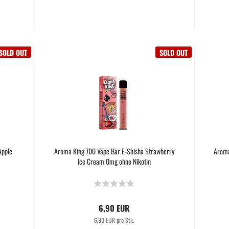
SOLD OUT
SOLD OUT
Apple
Aroma King 700 Vape Bar E-Shisha Strawberry
Aroma
Ice Cream 0mg ohne Nikotin
6,90 EUR
6,90 EUR pro Stk.