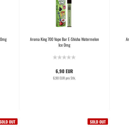
a 0mg
Aroma King 700 Vape Bar E-Shisha Watermelon
Ar
Ice 0mg
6,90 EUR
6,90 EUR pro Stk.
SOLD OUT
SOLD OUT