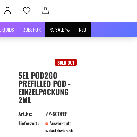
LIQUIDS
ZUBEHÖR
% SALE %
NEU
SOLD OUT
5EL POD2GO
PREFILLED POD -
EINZELPACKUNG
2ML
Art.Nr.:
MV-8017FEP
Lieferzeit:
Ausverkauft
(Ausland abweichend)