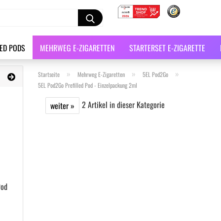
LED PODS
MEHRWEG E-ZIGARETTEN
STARTERSET E-ZIGARETTE
»
»
»
Startseite
Mehrweg E-Zigaretten
5EL Pod2Go
5EL Pod2Go Prefilled Pod - Einzelpackung 2ml
2
Artikel in dieser Kategorie
weiter »
Pod