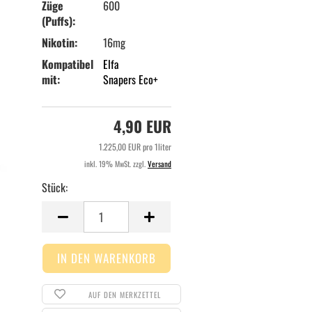
Züge
600
(Puffs):
Nikotin:
16mg
Kompatibel
Elfa
mit:
Snapers Eco+
4,90 EUR
1.225,00 EUR pro 1liter
inkl. 19% MwSt. zzgl.
Versand
Stück:
Stück
AUF DEN MERKZETTEL