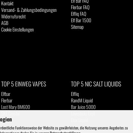
Elf Bar FAQ
Kontakt
Flerbar FAQ
Versand- & Zahlungsbedingungen
Elfliq FAQ
Widerrufsrecht
Elf Bar 1500
AGB
Sitemap
Cookie Einstellungen
TOP 5 EINWEG VAPES
TOP 5 NIC SALT LIQUIDS
Elfbar
Elfliq
Flerbar
RandM Liquid
Lost Mary BM600
Bar Juice 5000
SKE Crystal
Lovesticks Liqit
logien
IVG
Elux Liquid
ordentliche Funktionsweise der Website zu gewährleisten, die Nutzung unseres Angebotes zu
 Informationen finden Sie in unserer
Datenschutzerklärung
.