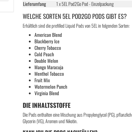
Lieferumfang
1 x 5EL Pod2Go Pod - Einzelpackung
WELCHE SORTEN 5EL POD2GO PODS GIBT ES?
Erhältlich sind die prefilled Liquid Pods von 5EL in folgenden Sorten:
American Blend
Blackberry Ice
Cherry Tobacco
Cold Peach
Double Melon
Mango Maracuja
Menthol Tobacco
Fruit Mix
Watermelon Punch
Virginia Blend
DIE INHALTSSTOFFE
Die Pods enthalten eine Mischung aus Propylenglycol (PG), pflanzlic
Glycerin (VG), Aromen und Nikotin.