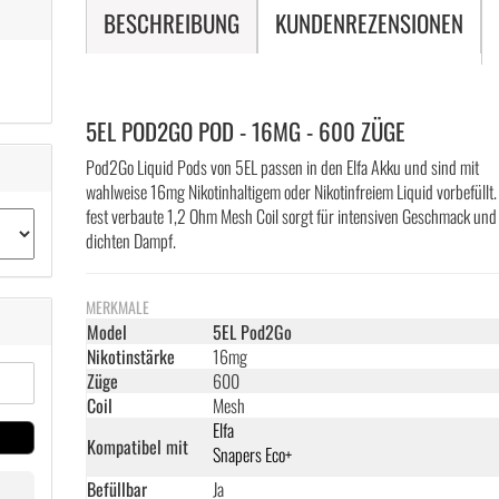
BESCHREIBUNG
KUNDENREZENSIONEN
5EL POD2GO POD - 16MG - 600 ZÜGE
Pod2Go Liquid Pods von 5EL passen in den Elfa Akku und sind mit
wahlweise 16mg Nikotinhaltigem oder Nikotinfreiem Liquid vorbefüllt.
fest verbaute 1,2 Ohm Mesh Coil sorgt für intensiven Geschmack und
dichten Dampf.
MERKMALE
Model
5EL Pod2Go
Nikotinstärke
16mg
Züge
600
Coil
Mesh
Elfa
Kompatibel mit
Snapers Eco+
Befüllbar
Ja