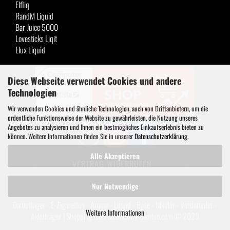
Elfliq
RandM Liquid
Bar Juice 5000
Lovesticks Liqit
Elux Liquid
Diese Webseite verwendet Cookies und andere
Technologien
Wir verwenden Cookies und ähnliche Technologien, auch von Drittanbietern, um die
ordentliche Funktionsweise der Website zu gewährleisten, die Nutzung unseres
Angebotes zu analysieren und Ihnen ein bestmögliches Einkaufserlebnis bieten zu
können. Weitere Informationen finden Sie in unserer
Datenschutzerklärung
.
Alle Akzeptieren
VERTRAG WIDERRUFEN
Nur Notwendige
Dampflager - E-Zigaretten - Aroma - Liquid - Base - Nikotin - Verdampfer -
Weitere Informationen
Akkuträger |
Shopping Cart Solution
by Gambio.com © 2023