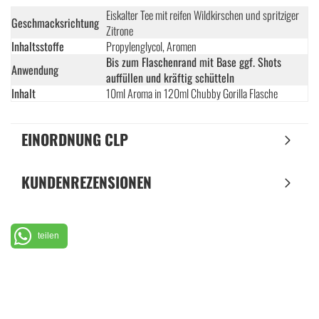
Eiskalter Tee mit reifen Wildkirschen und spritziger
Geschmacksrichtung
Zitrone
Inhaltsstoffe
Propylenglycol, Aromen
Bis zum Flaschenrand mit Base ggf. Shots
Anwendung
auffüllen und kräftig schütteln
Inhalt
10ml Aroma in 120ml Chubby Gorilla Flasche
EINORDNUNG CLP
KUNDENREZENSIONEN
teilen