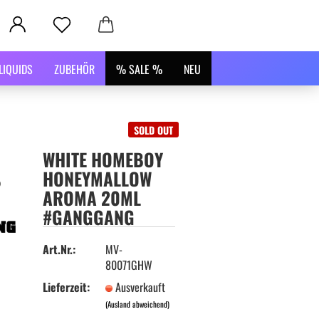
LIQUIDS
ZUBEHÖR
% SALE %
NEU
SOLD OUT
WHITE HOMEBOY
HONEYMALLOW
AROMA 20ML
#GANGGANG
Art.Nr.:
MV-
80071GHW
Lieferzeit:
Ausverkauft
(Ausland abweichend)