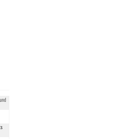
 und
ts